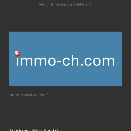
Seo und Impressum Userhelp.ch
immobilie besser vermieten?
Tourismus-Mittelland.ch