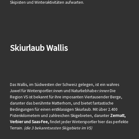
Skipisten und Winteraktivitäten aufwarten.
Skiurlaub Wallis
Das Wallis, im Südwesten der Schweiz gelegen, ist ein wahres
Juwel für Wintersportler
:inne
n und Naturliebhabe
r:innen
Die
Region VS ist bekannt für ihre imposanten Viertausender Berge,
darunter das berühmte Matterhorn, und bietet fantastische
Bedingungen für einen erstklassigen Skiurlaub. Mit über 2.400
Pistenkilometern und zahlreichen Skigebieten, darunter
Zermatt,
Verbier und Saas-Fee,
findet jeder Wintersportler hier das perfekte
Terrain.
(die 3 bekanntsesten Skigebiete im VS)