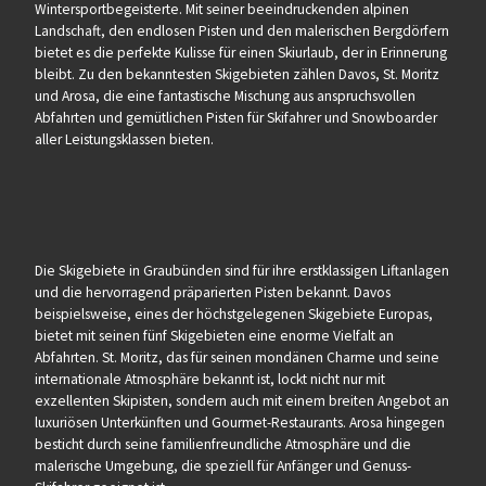
Wintersportbegeisterte. Mit seiner beeindruckenden alpinen
Landschaft, den endlosen Pisten und den malerischen Bergdörfern
bietet es die perfekte Kulisse für einen Skiurlaub, der in Erinnerung
bleibt. Zu den bekanntesten Skigebieten zählen Davos, St. Moritz
und Arosa, die eine fantastische Mischung aus anspruchsvollen
Abfahrten und gemütlichen Pisten für Skifahrer und Snowboarder
aller Leistungsklassen bieten.
Die Skigebiete in Graubünden sind für ihre erstklassigen Liftanlagen
und die hervorragend präparierten Pisten bekannt. Davos
beispielsweise, eines der höchstgelegenen Skigebiete Europas,
bietet mit seinen fünf Skigebieten eine enorme Vielfalt an
Abfahrten. St. Moritz, das für seinen mondänen Charme und seine
internationale Atmosphäre bekannt ist, lockt nicht nur mit
exzellenten Skipisten, sondern auch mit einem breiten Angebot an
luxuriösen Unterkünften und Gourmet-Restaurants. Arosa hingegen
besticht durch seine familienfreundliche Atmosphäre und die
malerische Umgebung, die speziell für Anfänger und Genuss-