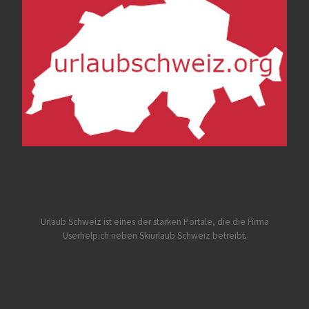
Urlaub Schweiz
ist eines der starken Portale, die die Firma
Userhelp.ch neben Skiurlaub Schweiz betreibt
.