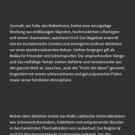
Zermatt, am Fuße des Matterhorns, bietet eine einzigartige
Mischung aus erstklassigen Skipisten, hochmodernen Liftanlagen
und einem charmanten, autofreien Dorf. Das Skigebiet erstreckt
sich bis ins italienische Cervinia und ermöglicht endlose Abfahrten
vor einer atemberaubenden Kulisse. Verbier hingegen gilt als
Mekka für Freerider und Extremsportler. Die anspruchsvollen Hänge
und das vielfältige Terrain ziehen Skifahrer und Snowboarder aus
der ganzen Welt an. Saas-Fee, auch die "Perle der Alpen" genannt,
begeistert mit seinen schneesicheren und gut präparierten Pisten
sowie seiner familiären Atmosphäre.
Neben dem Skifahren bietet das Wallis zahlreiche Winteraktivitäten
wie Schneeschuhwandern, Eisklettern und entspannende Stunden
in den berühmten Thermalbädern von Leukerbad. Die Region ist
auch für ihre hervorragende Gastronomie bekannt, bei der