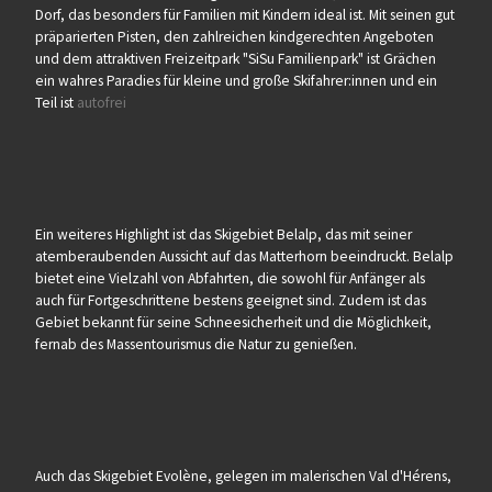
Dorf, das besonders für Familien mit Kindern ideal ist. Mit seinen gut
präparierten Pisten, den zahlreichen kindgerechten Angeboten
und dem attraktiven Freizeitpark "SiSu Familienpark" ist Grächen
ein wahres Paradies für kleine und große Skifahrer:innen und ein
Teil ist
autofrei
Ein weiteres Highlight ist das Skigebiet Belalp, das mit seiner
atemberaubenden Aussicht auf das Matterhorn beeindruckt. Belalp
bietet eine Vielzahl von Abfahrten, die sowohl für Anfänger als
auch für Fortgeschrittene bestens geeignet sind. Zudem ist das
Gebiet bekannt für seine Schneesicherheit und die Möglichkeit,
fernab des Massentourismus die Natur zu genießen.
Auch das Skigebiet Evolène, gelegen im malerischen Val d'Hérens,