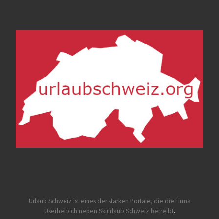
Urlaub Schweiz
ist eines der starken Portale, die die Firma
Userhelp.ch neben Skiurlaub Schweiz betreibt
.