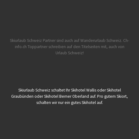
Skiurlaub Schweiz Partner sind auch auf Wanderurlaub Schweiz.
Ch-
info.ch Toppartner schreiben auf den Titelseiten mit, auch von
Urlaub Schweiz!
Skiurlaub Schweiz schaltet Ihr Skihotel Wallis oder Skihotel
Graubünden oder Skihotel Berner Oberland auf. Pro gutem Skiort,
schalten wir nur ein gutes Skihotel auf.