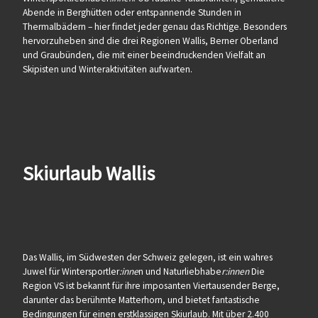
Abende in Berghütten oder entspannende Stunden in
Thermalbädern – hier findet jeder genau das Richtige. Besonders
hervorzuheben sind die drei Regionen Wallis, Berner Oberland
und Graubünden, die mit einer beeindruckenden Vielfalt an
Skipisten und Winteraktivitäten aufwarten.
Skiurlaub Wallis
Das Wallis, im Südwesten der Schweiz gelegen, ist ein wahres
Juwel für Wintersportler
:inne
n und Naturliebhabe
r:innen
Die
Region VS ist bekannt für ihre imposanten Viertausender Berge,
darunter das berühmte Matterhorn, und bietet fantastische
Bedingungen für einen erstklassigen Skiurlaub. Mit über 2.400