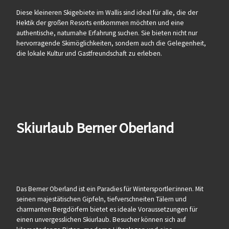
Diese kleineren Skigebiete im Wallis sind ideal für alle, die der
Hektik der großen Resorts entkommen möchten und eine
authentische, naturnahe Erfahrung suchen. Sie bieten nicht nur
hervorragende Skimöglichkeiten, sondern auch die Gelegenheit,
die lokale Kultur und Gastfreundschaft zu erleben.
Skiurlaub Berner Oberland
Das Berner Oberland ist ein Paradies für Wintersportler:innen. Mit
seinen majestätischen Gipfeln, tiefverschneiten Tälern und
charmanten Bergdörfern bietet es ideale Voraussetzungen für
einen unvergesslichen Skiurlaub. Besucher können sich auf