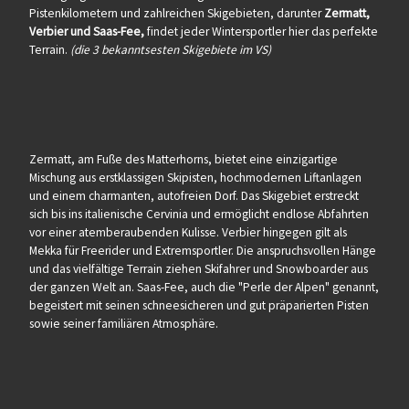
Pistenkilometern und zahlreichen Skigebieten, darunter
Zermatt,
Verbier und Saas-Fee,
findet jeder Wintersportler hier das perfekte
Terrain.
(die 3 bekanntsesten Skigebiete im VS)
Zermatt, am Fuße des Matterhorns, bietet eine einzigartige
Mischung aus erstklassigen Skipisten, hochmodernen Liftanlagen
und einem charmanten, autofreien Dorf. Das Skigebiet erstreckt
sich bis ins italienische Cervinia und ermöglicht endlose Abfahrten
vor einer atemberaubenden Kulisse. Verbier hingegen gilt als
Mekka für Freerider und Extremsportler. Die anspruchsvollen Hänge
und das vielfältige Terrain ziehen Skifahrer und Snowboarder aus
der ganzen Welt an. Saas-Fee, auch die "Perle der Alpen" genannt,
begeistert mit seinen schneesicheren und gut präparierten Pisten
sowie seiner familiären Atmosphäre.