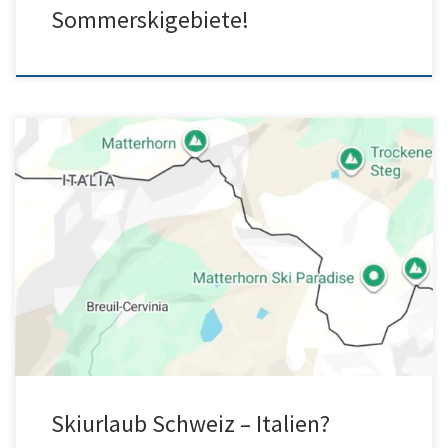
Sommerskigebiete!
Karte Sommerski Italien Skiurlaub Schweiz November 2026 Arosa
Arosa – Toptipp Wanderurlaub Schweiz skiurlaubschweiz.ch
ferienwohnung Speziell gut zum Frühlingsskifahren Arosa […]
Skiurlaub Schweiz – Italien?