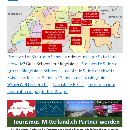
Preiswerter Skiurlaub Schweiz
oder
günstiger Skiurlaub
Schweiz
? Gute Schweizer Skigebiete:
Preiswerte Skiorte
–
grosse Skigebiete Schweiz
–
autofreie Skiorte Schweiz
–
Skiwetterbericht Schweiz
!
Schweizer Topskigebiete
–
Wind+Wetterbericht
–
Translate E F …
–
безкоштовні
лижні фотографії Швейцарії
Skiferien Schweiz Partner sind alle auch Wanderurlaub-