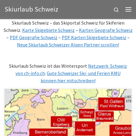
Skiurlaub Schweiz
Zum Inhalt springen
Search
Me
Skiurlaub Schweiz – das Skiportal Schweiz für Skiferien
Schweiz.
Karte Skigebiete Schweiz
–
Karten Geografie Schweiz
–
PDF Geografie Schweiz
–
PDF Karten Skigebiete Schweiz
–
Neue Skiurlaub Schweizer Alpen Partner scrollen!
Skiurlaub Schweiz ist das Wintersport
Netzwerk Schweiz
von ch-info.ch
.
Gute Schweizer Ski- und Ferien KMU
können hier mitschreiben!
Zermatt musste im August 26 schliessen. Saas Fee noch offen? Wie
lange noch? https://www.srf.ch/audio/regionaljournal-bern-
freiburg-wallis/saas-fee-noch-kann-man-ski-fahren-aber-wie-
lange?id=AUDI20260804_NR_0011