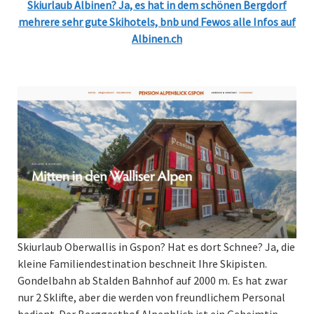
Skiurlaub Albinen? Ja, es hat in dem schönen Bergdorf
mehrere sehr gute Skihotels, bnb und Fewos alle Infos auf
Albinen.ch
Skiurlaub Oberwallis in Gspon? Hat es dort Schnee? Ja, die
kleine Familiendestination beschneit Ihre Skipisten.
Gondelbahn ab Stalden Bahnhof auf 2000 m. Es hat zwar
nur 2 Sklifte, aber die werden von freundlichem Personal
bedient. Der Berggasthof Alpenblich ist ein Geheimtip