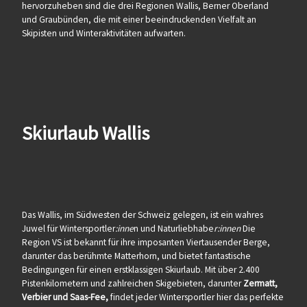
hervorzuheben sind die drei Regionen Wallis, Berner Oberland
und Graubünden, die mit einer beeindruckenden Vielfalt an
Skipisten und Winteraktivitäten aufwarten.
Skiurlaub Wallis
Das Wallis, im Südwesten der Schweiz gelegen, ist ein wahres
Juwel für Wintersportler
:inne
n und Naturliebhabe
r:innen
Die
Region VS ist bekannt für ihre imposanten Viertausender Berge,
darunter das berühmte Matterhorn, und bietet fantastische
Bedingungen für einen erstklassigen Skiurlaub. Mit über 2.400
Pistenkilometern und zahlreichen Skigebieten, darunter
Zermatt,
Verbier und Saas-Fee,
findet jeder Wintersportler hier das perfekte