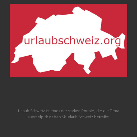
Urlaub Schweiz
ist eines der starken Portale, die die Firma
Userhelp.ch neben Skiurlaub Schweiz betreibt
.