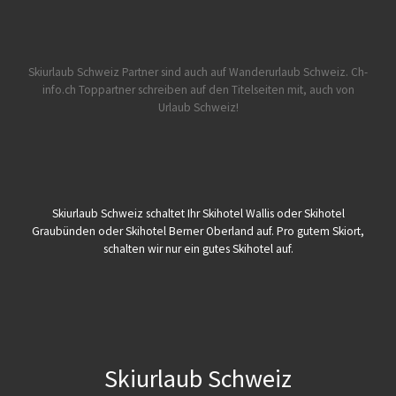
Skiurlaub Schweiz Partner sind auch auf Wanderurlaub Schweiz.
Ch-
info.ch Toppartner schreiben auf den Titelseiten mit, auch von
Urlaub Schweiz!
Skiurlaub Schweiz schaltet Ihr Skihotel Wallis oder Skihotel
Graubünden oder Skihotel Berner Oberland auf. Pro gutem Skiort,
schalten wir nur ein gutes Skihotel auf.
Skiurlaub Schweiz