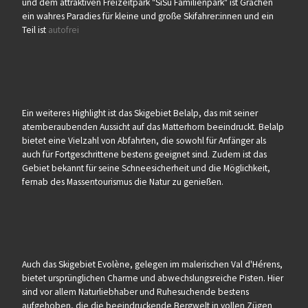
und dem attraktiven Freizeitpark "SiSu Familienpark" ist Grächen
ein wahres Paradies für kleine und große Skifahrer:innen und ein
Teil ist
autofrei
Ein weiteres Highlight ist das Skigebiet Belalp, das mit seiner
atemberaubenden Aussicht auf das Matterhorn beeindruckt. Belalp
bietet eine Vielzahl von Abfahrten, die sowohl für Anfänger als
auch für Fortgeschrittene bestens geeignet sind. Zudem ist das
Gebiet bekannt für seine Schneesicherheit und die Möglichkeit,
fernab des Massentourismus die Natur zu genießen.
Auch das Skigebiet Evolène, gelegen im malerischen Val d'Hérens,
bietet ursprünglichen Charme und abwechslungsreiche Pisten. Hier
sind vor allem Naturliebhaber und Ruhesuchende bestens
aufgehoben, die die beeindruckende Bergwelt in vollen Zügen