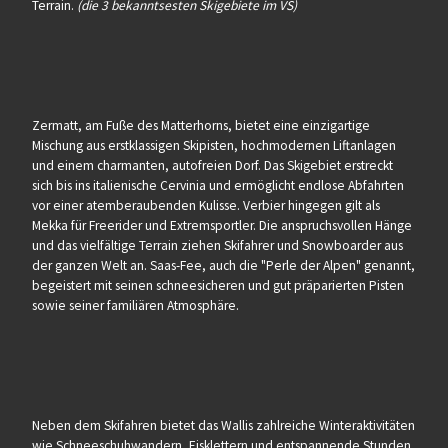
Terrain.
(die 3 bekanntsesten Skigebiete im VS)
Zermatt, am Fuße des Matterhorns, bietet eine einzigartige
Mischung aus erstklassigen Skipisten, hochmodernen Liftanlagen
und einem charmanten, autofreien Dorf. Das Skigebiet erstreckt
sich bis ins italienische Cervinia und ermöglicht endlose Abfahrten
vor einer atemberaubenden Kulisse. Verbier hingegen gilt als
Mekka für Freerider und Extremsportler. Die anspruchsvollen Hänge
und das vielfältige Terrain ziehen Skifahrer und Snowboarder aus
der ganzen Welt an. Saas-Fee, auch die "Perle der Alpen" genannt,
begeistert mit seinen schneesicheren und gut präparierten Pisten
sowie seiner familiären Atmosphäre.
Neben dem Skifahren bietet das Wallis zahlreiche Winteraktivitäten
wie Schneeschuhwandern, Eisklettern und entspannende Stunden