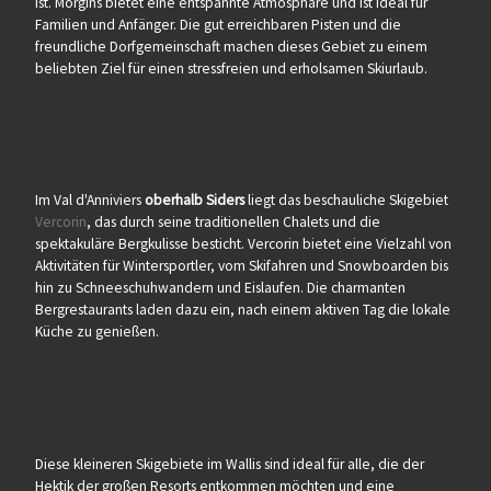
ist. Morgins bietet eine entspannte Atmosphäre und ist ideal für
Familien und Anfänger. Die gut erreichbaren Pisten und die
freundliche Dorfgemeinschaft machen dieses Gebiet zu einem
beliebten Ziel für einen stressfreien und erholsamen Skiurlaub.
Im Val d'Anniviers
oberhalb Siders
liegt das beschauliche Skigebiet
Vercorin
, das durch seine traditionellen Chalets und die
spektakuläre Bergkulisse besticht. Vercorin bietet eine Vielzahl von
Aktivitäten für Wintersportler, vom Skifahren und Snowboarden bis
hin zu Schneeschuhwandern und Eislaufen. Die charmanten
Bergrestaurants laden dazu ein, nach einem aktiven Tag die lokale
Küche zu genießen.
Diese kleineren Skigebiete im Wallis sind ideal für alle, die der
Hektik der großen Resorts entkommen möchten und eine