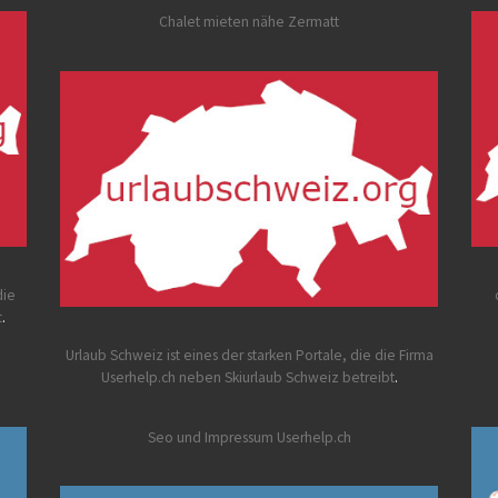
Chalet mieten nähe Zermatt
die
t
.
Urlaub Schweiz
ist eines der starken Portale, die die Firma
Userhelp.ch neben Skiurlaub Schweiz betreibt
.
Seo und Impressum Userhelp.ch