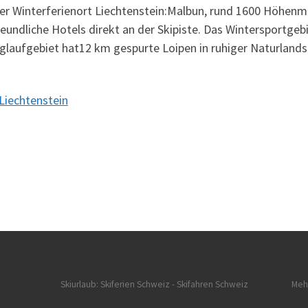
einer Winterferienort Liechtenstein:Malbun, rund 1600 Höhenme
undliche Hotels direkt an der Skipiste. Das Wintersportgebiet
anglaufgebiet hat12 km gespurte Loipen in ruhiger Naturlands
Liechtenstein
Skiurlaub: Skiferien Schweiz
- Skifahren Schweiz
Meh