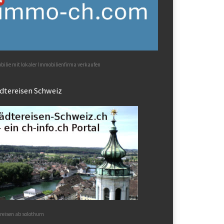
ilie mit lokaler Immobilienfirma verkaufen
dtereisen Schweiz
reisen ab solothurn