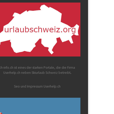
ch-info.ch
ist eines der starken Portale, die die Firma
Userhelp.ch neben Skiurlaub Schweiz betreibt
.
Seo und Impressum Userhelp.ch