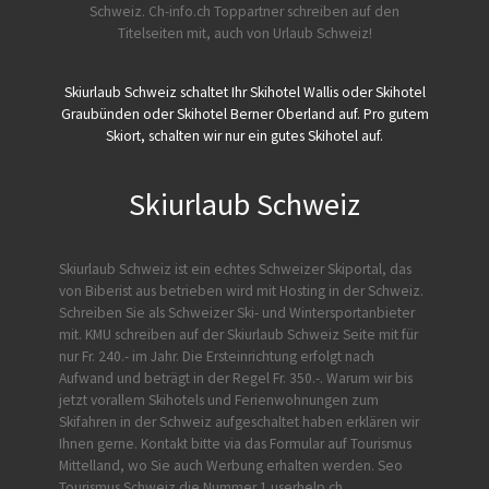
Schweiz.
Ch-info.ch Toppartner schreiben auf den
Titelseiten mit, auch von Urlaub Schweiz!
Skiurlaub Schweiz schaltet Ihr Skihotel Wallis oder Skihotel
Graubünden oder Skihotel Berner Oberland auf. Pro gutem
Skiort, schalten wir nur ein gutes Skihotel auf.
Skiurlaub Schweiz
Skiurlaub Schweiz ist ein echtes Schweizer Skiportal, das
von
Biberist
aus betrieben wird mit Hosting in der Schweiz.
Schreiben Sie als Schweizer Ski- und Wintersportanbieter
mit. KMU schreiben auf der Skiurlaub Schweiz Seite mit für
nur Fr. 240.- im Jahr. Die Ersteinrichtung erfolgt nach
Aufwand und beträgt in der Regel Fr. 350.-. Warum wir bis
jetzt vorallem Skihotels und Ferienwohnungen zum
Skifahren in der Schweiz aufgeschaltet haben erklären wir
Ihnen gerne. Kontakt bitte via das Formular auf
Tourismus
Mittelland
, wo Sie auch Werbung erhalten werden. Seo
Tourismus Schweiz die Nummer 1 userhelp.ch