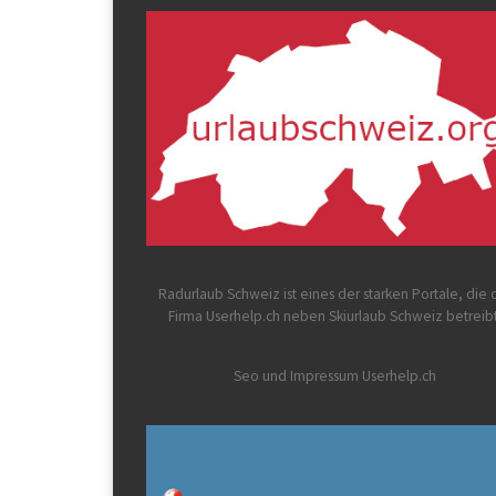
Radurlaub Schweiz
ist eines der starken Portale, die 
Firma Userhelp.ch neben Skiurlaub Schweiz betreib
Seo und Impressum Userhelp.ch