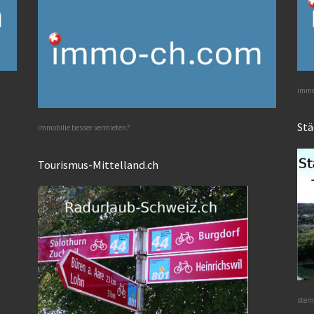
immob
Stä
immobilie besser vermieten?
Tourismus-Mittelland.ch
stern