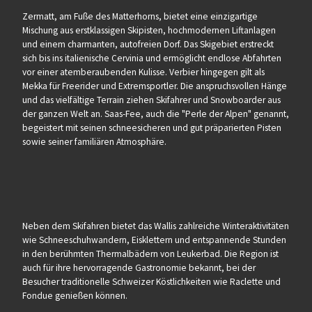
Zermatt, am Fuße des Matterhorns, bietet eine einzigartige
Mischung aus erstklassigen Skipisten, hochmodernen Liftanlagen
und einem charmanten, autofreien Dorf. Das Skigebiet erstreckt
sich bis ins italienische Cervinia und ermöglicht endlose Abfahrten
vor einer atemberaubenden Kulisse. Verbier hingegen gilt als
Mekka für Freerider und Extremsportler. Die anspruchsvollen Hänge
und das vielfältige Terrain ziehen Skifahrer und Snowboarder aus
der ganzen Welt an. Saas-Fee, auch die "Perle der Alpen" genannt,
begeistert mit seinen schneesicheren und gut präparierten Pisten
sowie seiner familiären Atmosphäre.
Neben dem Skifahren bietet das Wallis zahlreiche Winteraktivitäten
wie Schneeschuhwandern, Eisklettern und entspannende Stunden
in den berühmten Thermalbädern von Leukerbad. Die Region ist
auch für ihre hervorragende Gastronomie bekannt, bei der
Besucher traditionelle Schweizer Köstlichkeiten wie Raclette und
Fondue genießen können.