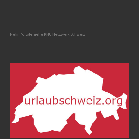
Mehr Portale siehe
KMU Netzwerk Schweiz