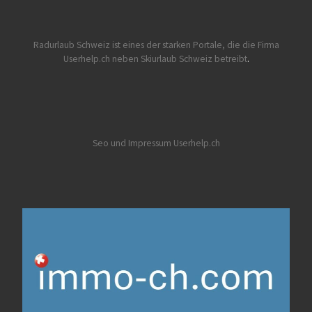
Radurlaub Schweiz
ist eines der starken Portale, die die Firma
Userhelp.ch neben Skiurlaub Schweiz betreibt
.
Seo und Impressum Userhelp.ch