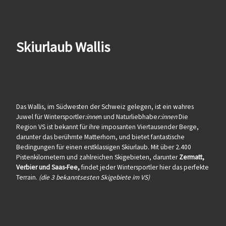
Skiurlaub Wallis
Das Wallis, im Südwesten der Schweiz gelegen, ist ein wahres
Juwel für Wintersportler
:inne
n und Naturliebhabe
r:innen
Die
Region VS ist bekannt für ihre imposanten Viertausender Berge,
darunter das berühmte Matterhorn, und bietet fantastische
Bedingungen für einen erstklassigen Skiurlaub. Mit über 2.400
Pistenkilometern und zahlreichen Skigebieten, darunter
Zermatt,
Verbier und Saas-Fee,
findet jeder Wintersportler hier das perfekte
Terrain.
(die 3 bekanntsesten Skigebiete im VS)