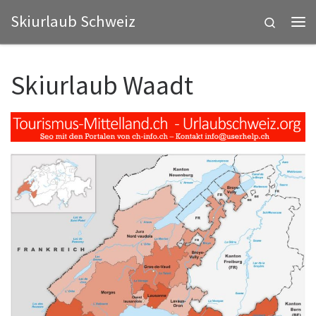
Skiurlaub Schweiz
Zum Inhalt springen
Search
Me
Skiurlaub Waadt