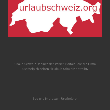
Urlaub Schweiz
ist eines der starken Portale, die die Firma
Userhelp.ch neben Skiurlaub Schweiz betreibt
.
Seo und Impressum Userhelp.ch