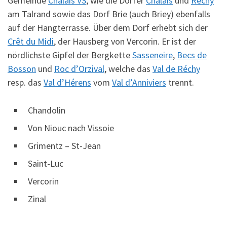
Gemeinde
Chalais VS
, wie die Dörfer
Chalais
und
Réchy
am Talrand sowie das Dorf Brie (auch Briey) ebenfalls
auf der Hangterrasse. Über dem Dorf erhebt sich der
Crêt du Midi
, der Hausberg von Vercorin. Er ist der
nördlichste Gipfel der Bergkette
Sasseneire
,
Becs de
Bosson
und
Roc d’Orzival
, welche das
Val de Réchy
resp. das
Val d’Hérens
vom
Val d’Anniviers
trennt.
Chandolin
Von Niouc nach Vissoie
Grimentz – St-Jean
Saint-Luc
Vercorin
Zinal