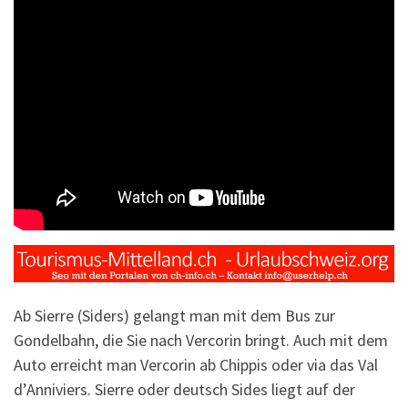
Ab Sierre (Siders) gelangt man mit dem Bus zur
Gondelbahn, die Sie nach Vercorin bringt. Auch mit dem
Auto erreicht man Vercorin ab Chippis oder via das Val
d’Anniviers
. Sierre oder deutsch Sides liegt auf der