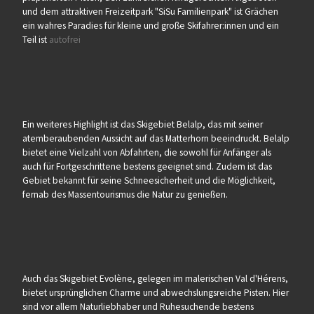
und dem attraktiven Freizeitpark "SiSu Familienpark" ist Grächen
ein wahres Paradies für kleine und große Skifahrer:innen und ein
Teil ist
autofrei
Ein weiteres Highlight ist das Skigebiet Belalp, das mit seiner
atemberaubenden Aussicht auf das Matterhorn beeindruckt. Belalp
bietet eine Vielzahl von Abfahrten, die sowohl für Anfänger als
auch für Fortgeschrittene bestens geeignet sind. Zudem ist das
Gebiet bekannt für seine Schneesicherheit und die Möglichkeit,
fernab des Massentourismus die Natur zu genießen.
Auch das Skigebiet Evolène, gelegen im malerischen Val d'Hérens,
bietet ursprünglichen Charme und abwechslungsreiche Pisten. Hier
sind vor allem Naturliebhaber und Ruhesuchende bestens