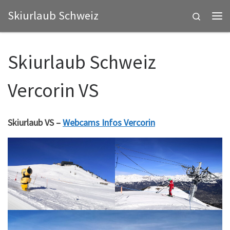
Skiurlaub Schweiz
Zum Inhalt springen
Search
Me
Skiurlaub Schweiz
Vercorin VS
Skiurlaub VS –
Webcams Infos Vercorin