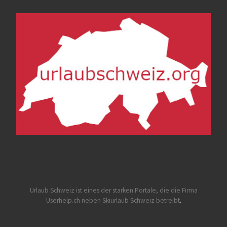
Urlaub Schweiz
ist eines der starken Portale, die die Firma
Userhelp.ch neben Skiurlaub Schweiz betreibt
.