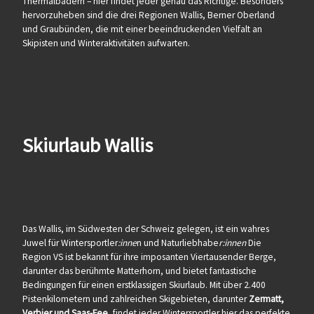
Thermalbädern – hier findet jeder genau das Richtige. Besonders
hervorzuheben sind die drei Regionen Wallis, Berner Oberland
und Graubünden, die mit einer beeindruckenden Vielfalt an
Skipisten und Winteraktivitäten aufwarten.
Skiurlaub Wallis
Das Wallis, im Südwesten der Schweiz gelegen, ist ein wahres
Juwel für Wintersportler
:inne
n und Naturliebhabe
r:innen
Die
Region VS ist bekannt für ihre imposanten Viertausender Berge,
darunter das berühmte Matterhorn, und bietet fantastische
Bedingungen für einen erstklassigen Skiurlaub. Mit über 2.400
Pistenkilometern und zahlreichen Skigebieten, darunter
Zermatt,
Verbier und Saas-Fee,
findet jeder Wintersportler hier das perfekte