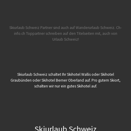
Skiurlaub Schweiz Partner sind auch auf Wanderurlaub Schweiz.
Ch-
info.ch Toppartner schreiben auf den Titelseiten mit, auch von
Urlaub Schweiz!
Skiurlaub Schweiz schaltet Ihr Skihotel Wallis oder Skihotel
Graubünden oder Skihotel Berner Oberland auf. Pro gutem Skiort,
schalten wir nur ein gutes Skihotel auf.
Skiurlaub Schweiz