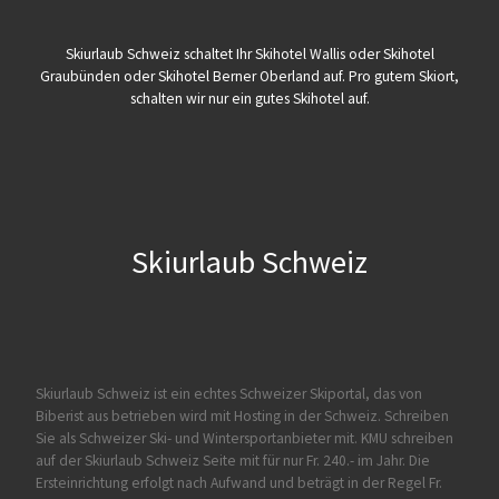
Skiurlaub Schweiz schaltet Ihr Skihotel Wallis oder Skihotel
Graubünden oder Skihotel Berner Oberland auf. Pro gutem Skiort,
schalten wir nur ein gutes Skihotel auf.
Skiurlaub Schweiz
Skiurlaub Schweiz ist ein echtes Schweizer Skiportal, das von
Biberist
aus betrieben wird mit Hosting in der Schweiz. Schreiben
Sie als Schweizer Ski- und Wintersportanbieter mit. KMU schreiben
auf der Skiurlaub Schweiz Seite mit für nur Fr. 240.- im Jahr. Die
Ersteinrichtung erfolgt nach Aufwand und beträgt in der Regel Fr.