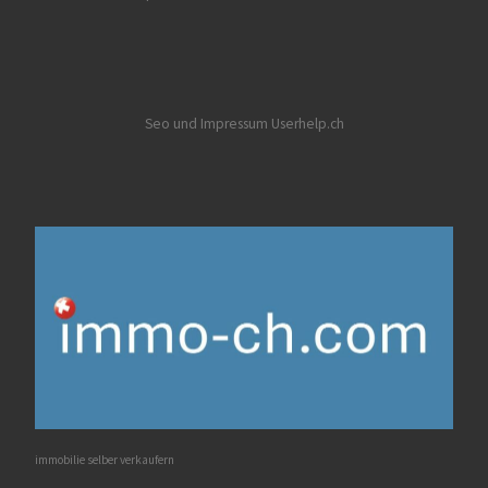
Seo und Impressum Userhelp.ch
immobilie selber verkaufern