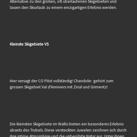
Alternative zu den großen, oft überlaufenen Skigebieten und
lassen den Skiurlaub zu einem einzigartigen Erlebnis werden.
Kleinste Skigebiete VS
Hier versagt der CO Pilot vollständig! Chandolin gehört zum
grossen Skigebiet Val d'Anniviers mit Zinal und Grimentz!
Die kleinsten Skigebiete im Wallis bieten ein besonderes Erlebnis
abseits des Trubels. Diese versteckten Juwelen zeichnen sich durch
ihre intime Atmosphäre und die unberührte Natur aus. Unter ihnen