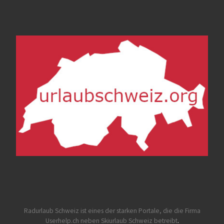
Radurlaub Schweiz
ist eines der starken Portale, die die Firma
Userhelp.ch neben Skiurlaub Schweiz betreibt
.