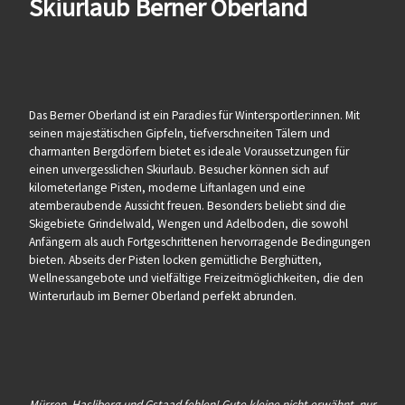
Skiurlaub Berner Oberland
Das Berner Oberland ist ein Paradies für Wintersportler:innen. Mit
seinen majestätischen Gipfeln, tiefverschneiten Tälern und
charmanten Bergdörfern bietet es ideale Voraussetzungen für
einen unvergesslichen Skiurlaub. Besucher können sich auf
kilometerlange Pisten, moderne Liftanlagen und eine
atemberaubende Aussicht freuen. Besonders beliebt sind die
Skigebiete Grindelwald, Wengen und Adelboden, die sowohl
Anfängern als auch Fortgeschrittenen hervorragende Bedingungen
bieten. Abseits der Pisten locken gemütliche Berghütten,
Wellnessangebote und vielfältige Freizeitmöglichkeiten, die den
Winterurlaub im Berner Oberland perfekt abrunden.
Mürren, Hasliberg und Gstaad fehlen! Gute kleine nicht erwähnt, nur