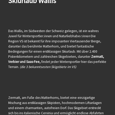
Skiurlaub Wallis
Das Wallis, im Südwesten der Schweiz gelegen, ist ein wahres
Juwel für Wintersportler
:inne
n und Naturliebhabe
r:innen
Die
Region VS ist bekannt für ihre imposanten Viertausender Berge,
darunter das berühmte Matterhorn, und bietet fantastische
Bedingungen für einen erstklassigen Skiurlaub. Mit über 2.400
Pistenkilometern und zahlreichen Skigebieten, darunter
Zermatt,
Verbier und Saas-Fee,
findet jeder Wintersportler hier das perfekte
Terrain.
(die 3 bekanntsesten Skigebiete im VS)
Zermatt, am Fuße des Matterhorns, bietet eine einzigartige
Mischung aus erstklassigen Skipisten, hochmodernen Liftanlagen
und einem charmanten, autofreien Dorf. Das Skigebiet erstreckt
sich bis ins italienische Cervinia und ermöglicht endlose Abfahrten