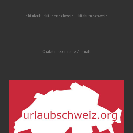
Skiurlaub: Skiferien Schweiz
- Skifahren Schweiz
Chalet mieten nähe Zermatt