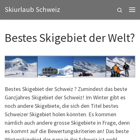
Skiurlaub Schweiz
Zum Inhalt springen
Search
Me
Bestes Skigebiet der Welt?
Bestes Skigebiet der Schweiz ? Zumindest das beste
Ganzjahres Skigebiet der Schweiz! Im Winter gibt es
noch andere Skigebiete, die sich den Titel bestes
Schweizer Skigebiet holen könnten. Es kommen
nämlich auch andere grosse Skigebiete in Frage, denn
es kommt auf die Bewertungskriterien an! Das beste
Winterskigebiet der ganz in der Schweiz ist wohl