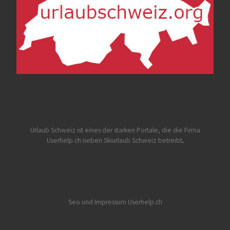
Urlaub Schweiz
ist eines der starken Portale, die die Firma
Userhelp.ch neben Skiurlaub Schweiz betreibt
.
Seo und Impressum Userhelp.ch