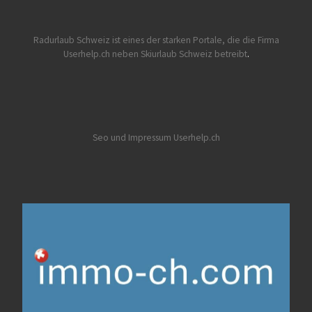
Radurlaub Schweiz
ist eines der starken Portale, die die Firma
Userhelp.ch neben Skiurlaub Schweiz betreibt
.
Seo und Impressum Userhelp.ch