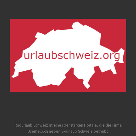
Radurlaub Schweiz
ist eines der starken Portale, die die Firma
Userhelp.ch neben Skiurlaub Schweiz betreibt
.