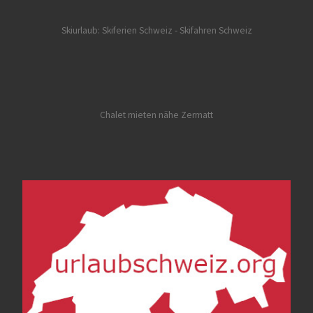
Skiurlaub: Skiferien Schweiz
- Skifahren Schweiz
Chalet mieten nähe Zermatt