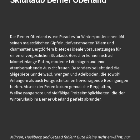
Das Berner Oberland ist ein Paradies für Wintersportler:innen. Mit
seinen majestätischen Gipfeln, tiefverschneiten Tälern und
charmanten Bergdörfern bietet es ideale Voraussetzungen für
einen unvergesslichen Skiurlaub. Besucher können sich auf
kilometerlange Pisten, moderne Liftanlagen und eine
atemberaubende Aussicht freuen. Besonders beliebt sind die
Skigebiete Grindelwald, Wengen und Adelboden, die sowohl
Anfängern als auch Fortgeschrittenen hervorragende Bedingungen
bieten. Abseits der Pisten locken gemütliche Berghütten,
Wellnessangebote und vielfältige Freizeitmöglichkeiten, die den
Winterurlaub im Berner Oberland perfekt abrunden.
Mürren, Hasliberg und Gstaad fehlen! Gute kleine nicht erwähnt, nur