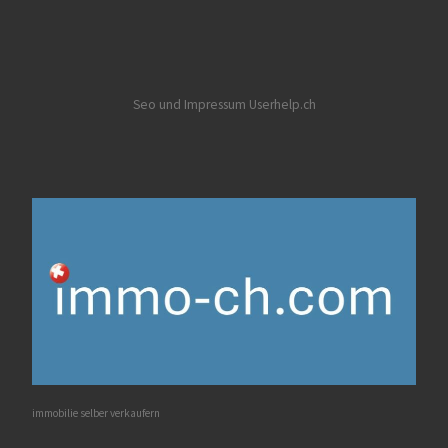
Seo und Impressum Userhelp.ch
immobilie selber verkaufern