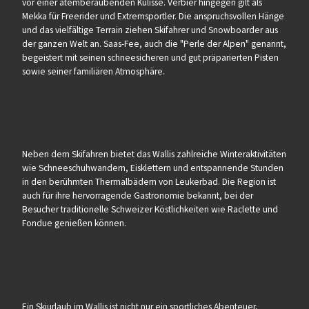
vor einer atemberaubenden Kulisse. Verbier hingegen gilt als
Mekka für Freerider und Extremsportler. Die anspruchsvollen Hänge
und das vielfältige Terrain ziehen Skifahrer und Snowboarder aus
der ganzen Welt an. Saas-Fee, auch die "Perle der Alpen" genannt,
begeistert mit seinen schneesicheren und gut präparierten Pisten
sowie seiner familiären Atmosphäre.
Neben dem Skifahren bietet das Wallis zahlreiche Winteraktivitäten
wie Schneeschuhwandern, Eisklettern und entspannende Stunden
in den berühmten Thermalbädern von Leukerbad. Die Region ist
auch für ihre hervorragende Gastronomie bekannt, bei der
Besucher traditionelle Schweizer Köstlichkeiten wie Raclette und
Fondue genießen können.
Ein Skiurlaub im Wallis ist nicht nur ein sportliches Abenteuer,