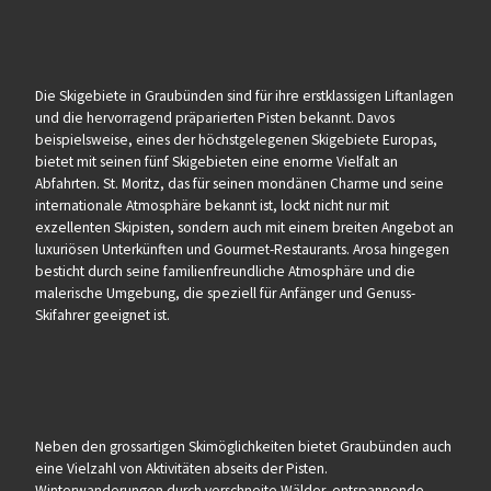
Die Skigebiete in Graubünden sind für ihre erstklassigen Liftanlagen
und die hervorragend präparierten Pisten bekannt. Davos
beispielsweise, eines der höchstgelegenen Skigebiete Europas,
bietet mit seinen fünf Skigebieten eine enorme Vielfalt an
Abfahrten. St. Moritz, das für seinen mondänen Charme und seine
internationale Atmosphäre bekannt ist, lockt nicht nur mit
exzellenten Skipisten, sondern auch mit einem breiten Angebot an
luxuriösen Unterkünften und Gourmet-Restaurants. Arosa hingegen
besticht durch seine familienfreundliche Atmosphäre und die
malerische Umgebung, die speziell für Anfänger und Genuss-
Skifahrer geeignet ist.
Neben den grossartigen Skimöglichkeiten bietet Graubünden auch
eine Vielzahl von Aktivitäten abseits der Pisten.
Winterwanderungen durch verschneite Wälder, entspannende