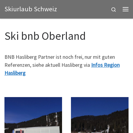
Skiurlaub Schweiz
Zum Inhalt springen
Search
Me
Ski bnb Oberland
BNB Hasliberg Partner ist noch frei, nur mit guten
Referenzen, siehe aktuell Hasliberg via
Infos Region
Hasliberg