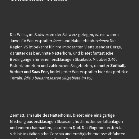
Das Wallis, im Südwesten der Schweiz gelegen, ist ein wahres
Juwel für Wintersportler
:inne
n und Naturliebhabe
r:innen
Die
Region VS ist bekannt für ihre imposanten Viertausender Berge,
darunter das berühmte Matterhorn, und bietet fantastische
Bedingungen für einen erstklassigen Skiurlaub. Mit über 2.400
Pistenkilometern und zahlreichen Skigebieten, darunter
Zermatt,
Verbier und Saas-Fee,
findet jeder Wintersportler hier das perfekte
Terrain.
(die 3 bekanntsesten Skigebiete im VS)
Zermatt, am Fuße des Matterhorns, bietet eine einzigartige
Mischung aus erstklassigen Skipisten, hochmodernen Liftanlagen
und einem charmanten, autofreien Dorf. Das Skigebiet erstreckt
sich bis ins italienische Cervinia und ermöglicht endlose Abfahrten