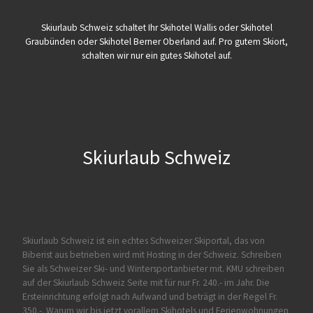
Skiurlaub Schweiz schaltet Ihr Skihotel Wallis oder Skihotel
Graubünden oder Skihotel Berner Oberland auf. Pro gutem Skiort,
schalten wir nur ein gutes Skihotel auf.
Skiurlaub Schweiz
Skiurlaub Schweiz ist ein echtes Schweizer Skiportal, das von
Biberist
aus betrieben wird mit Hosting in der Schweiz. Schreiben
Sie als Schweizer Ski- und Wintersportanbieter mit. KMU schreiben
auf der Skiurlaub Schweiz Seite mit für nur Fr. 240.- im Jahr. Die
Ersteinrichtung erfolgt nach Aufwand und beträgt in der Regel Fr.
350.-. Warum wir bis jetzt vorallem Skihotels und Ferienwohnungen