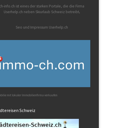
ch-info.ch
ist eines der starken Portale, die die Firma
Userhelp.ch neben Skiurlaub Schweiz betreibt
.
Seo und Impressum Userhelp.ch
ilie mit lokaler Immobilienfirma verkaufen
dtereisen Schweiz