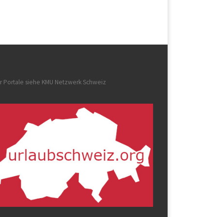
r Portale siehe
KMU Netzwerk Schweiz