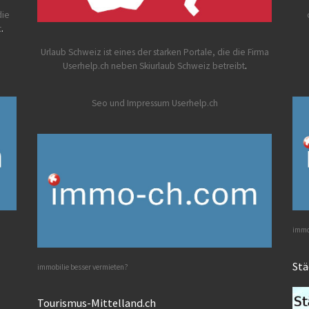
die
t
.
Urlaub Schweiz
ist eines der starken Portale, die die Firma
Userhelp.ch neben Skiurlaub Schweiz betreibt
.
Seo und Impressum Userhelp.ch
immob
Stä
immobilie besser vermieten?
Tourismus-Mittelland.ch