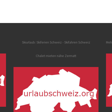
Skiurlaub: Skiferien Schweiz
- Skifahren Schweiz
Meh
Chalet mieten nähe Zermatt