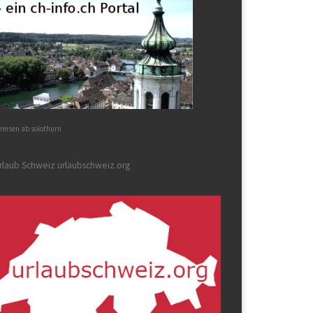
reisen ab solothurn
rlaub Schweiz urlaubschweiz.org