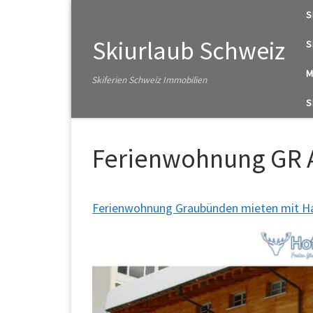
S
Zum Inhalt springen
Skiurlaub Schweiz
S
M
Skiferien Schweiz Immobilien
S
Ferienwohnung GR A
Ferienwohnung Graubünden mieten mit Ha