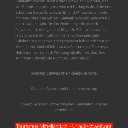
Skiurlaub Schweiz ist ein echtes Schweizer Skiportal, das
von
Biberist
aus betrieben wird mit Hosting in der Schweiz.
Schreiben Sie als Schweizer Ski- und Wintersportanbieter
mit. KMU schreiben auf der Skiurlaub Schweiz Seite mit für
nur Fr. 240.- im Jahr. Die Ersteinrichtung erfolgt nach
Aufwand und beträgt in der Regel Fr. 350.-. Warum wir bis
jetzt vorallem Skihotels und Ferienwohnungen zum
Skifahren in der Schweiz aufgeschaltet haben erklären wir
Ihnen gerne. Kontakt bitte via das Formular auf
Tourismus
Mittelland
, wo Sie auch Werbung erhalten werden. Seo
Tourismus Schweiz die Nummer 1 userhelp.ch
Skiurlaub Schweiz ist ein ch-info.ch Portal
Skiurlaub Schweiz auf Urlaubschweiz.org
Immobilie in der Schweiz kaufen - verkaufen - besser
vermieten?