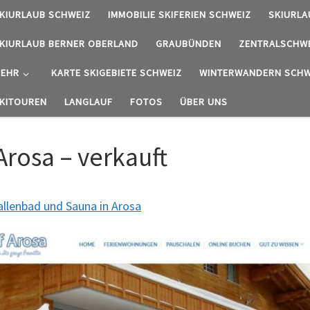
KIURLAUB SCHWEIZ
IMMOBILIE SKIFERIEN SCHWEIZ
SKIURLA
KIURLAUB BERNER OBERLAND
GRAUBÜNDEN
ZENTRALSCHW
EHR
KARTE SKIGEBIETE SCHWEIZ
WINTERWANDERN SCHW
KITOUREN
LANGLAUF
FOTOS
ÜBER UNS
rosa – verkauft
llenbad und Sauna in Arosa