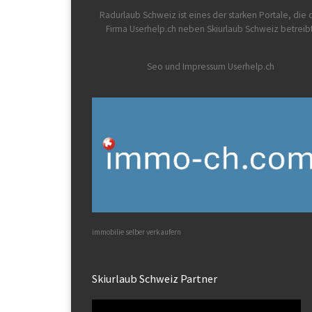
Radurlaub Schweiz
ist eines der starken Portale, die 
Firma Userhelp.ch neben Skiurlaub Schweiz betreib
Seo und Impressum Userhelp.ch
immobilie selber verkaufern
Skiurlaub Schweiz Partner