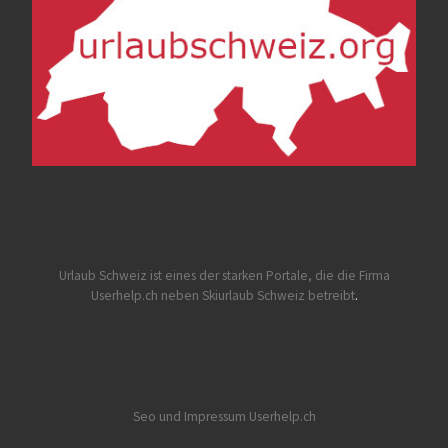
Urlaub Schweiz
ist eines der starken Portale, die die Firma
Userhelp.ch neben Skiurlaub Schweiz betreibt
.
Seo und Impressum Userhelp.ch