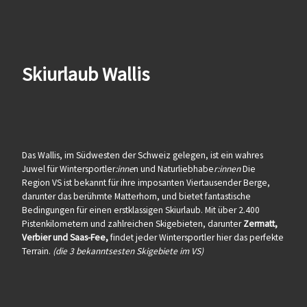
Skiurlaub Wallis
Das Wallis, im Südwesten der Schweiz gelegen, ist ein wahres
Juwel für Wintersportler
:inne
n und Naturliebhabe
r:innen
Die
Region VS ist bekannt für ihre imposanten Viertausender Berge,
darunter das berühmte Matterhorn, und bietet fantastische
Bedingungen für einen erstklassigen Skiurlaub. Mit über 2.400
Pistenkilometern und zahlreichen Skigebieten, darunter
Zermatt,
Verbier und Saas-Fee,
findet jeder Wintersportler hier das perfekte
Terrain.
(die 3 bekanntsesten Skigebiete im VS)