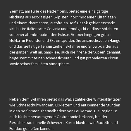
Zermatt, am Fuße des Matterhorns, bietet eine einzigartige
Mischung aus erstklassigen Skipisten, hochmodernen Liftanlagen
und einem charmanten, autofreien Dorf. Das Skigebiet erstreckt
sich bis ins italienische Cervinia und ermöglicht endlose Abfahrten
vor einer atemberaubenden Kulisse. Verbier hingegen gilt als
Mekka für Freerider und Extremsportler. Die anspruchsvollen Hänge
und das vielfältige Terrain ziehen Skifahrer und Snowboarder aus
der ganzen Welt an. Saas-Fee, auch die "Perle der Alpen" genannt,
begeistert mit seinen schneesicheren und gut präparierten Pisten
sowie seiner familiären Atmosphäre.
Neben dem Skifahren bietet das Wallis zahlreiche Winteraktivitäten
wie Schneeschuhwandern, Eisklettern und entspannende Stunden
in den berühmten Thermalbädern von Leukerbad. Die Region ist
auch für ihre hervorragende Gastronomie bekannt, bei der
Besucher traditionelle Schweizer Köstlichkeiten wie Raclette und
Fondue genießen können.