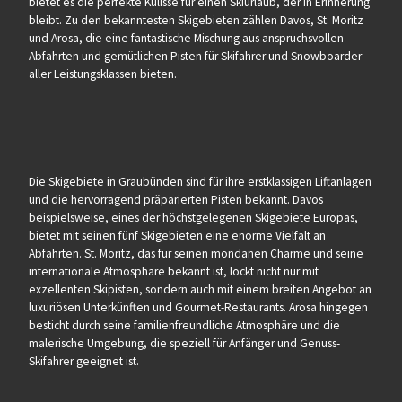
bietet es die perfekte Kulisse für einen Skiurlaub, der in Erinnerung
bleibt. Zu den bekanntesten Skigebieten zählen Davos, St. Moritz
und Arosa, die eine fantastische Mischung aus anspruchsvollen
Abfahrten und gemütlichen Pisten für Skifahrer und Snowboarder
aller Leistungsklassen bieten.
Die Skigebiete in Graubünden sind für ihre erstklassigen Liftanlagen
und die hervorragend präparierten Pisten bekannt. Davos
beispielsweise, eines der höchstgelegenen Skigebiete Europas,
bietet mit seinen fünf Skigebieten eine enorme Vielfalt an
Abfahrten. St. Moritz, das für seinen mondänen Charme und seine
internationale Atmosphäre bekannt ist, lockt nicht nur mit
exzellenten Skipisten, sondern auch mit einem breiten Angebot an
luxuriösen Unterkünften und Gourmet-Restaurants. Arosa hingegen
besticht durch seine familienfreundliche Atmosphäre und die
malerische Umgebung, die speziell für Anfänger und Genuss-
Skifahrer geeignet ist.