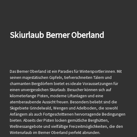
Skiurlaub Berner Oberland
Das Berner Oberland ist ein Paradies für Wintersportler:innen. Mit
seinen majestätischen Gipfeln, tiefverschneiten Tälern und
charmanten Bergdörfern bietet es ideale Voraussetzungen für
einen unvergesslichen Skiurlaub. Besucher können sich auf
kilometerlange Pisten, moderne Liftanlagen und eine
atemberaubende Aussicht freuen. Besonders beliebt sind die
Skigebiete Grindelwald, Wengen und Adelboden, die sowohl
Anfängern als auch Fortgeschrittenen hervorragende Bedingungen
bieten. Abseits der Pisten locken gemütliche Berghütten,
Wellnessangebote und vielfältige Freizeitmöglichkeiten, die den
Winterurlaub im Berner Oberland perfekt abrunden.