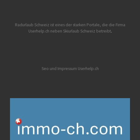
Radurlaub Schweiz
ist eines der starken Portale, die die Firma
Userhelp.ch neben Skiurlaub Schweiz betreibt
.
Seo und Impressum Userhelp.ch