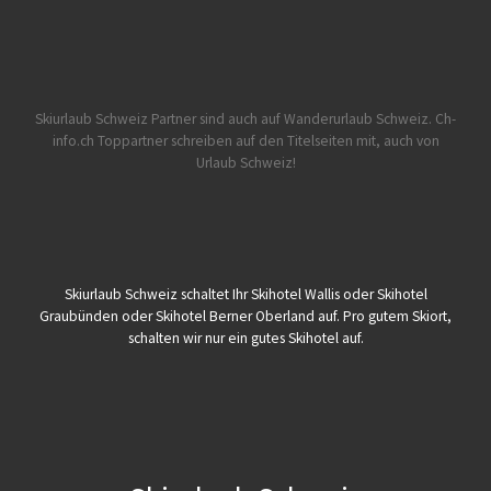
Skiurlaub Schweiz Partner sind auch auf Wanderurlaub Schweiz.
Ch-
info.ch Toppartner schreiben auf den Titelseiten mit, auch von
Urlaub Schweiz!
Skiurlaub Schweiz schaltet Ihr Skihotel Wallis oder Skihotel
Graubünden oder Skihotel Berner Oberland auf. Pro gutem Skiort,
schalten wir nur ein gutes Skihotel auf.