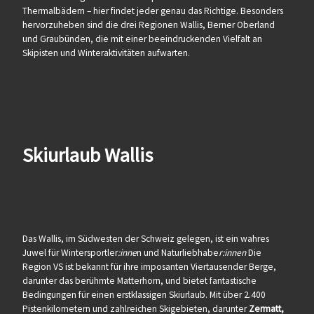
Thermalbädern – hier findet jeder genau das Richtige. Besonders
hervorzuheben sind die drei Regionen Wallis, Berner Oberland
und Graubünden, die mit einer beeindruckenden Vielfalt an
Skipisten und Winteraktivitäten aufwarten.
Skiurlaub Wallis
Das Wallis, im Südwesten der Schweiz gelegen, ist ein wahres
Juwel für Wintersportler
:inne
n und Naturliebhabe
r:innen
Die
Region VS ist bekannt für ihre imposanten Viertausender Berge,
darunter das berühmte Matterhorn, und bietet fantastische
Bedingungen für einen erstklassigen Skiurlaub. Mit über 2.400
Pistenkilometern und zahlreichen Skigebieten, darunter
Zermatt,