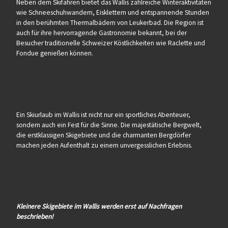
Neben dem Skifahren bietet das Wallis zahlreiche Winteraktivitäten
wie Schneeschuhwandern, Eisklettern und entspannende Stunden
in den berühmten Thermalbädern von Leukerbad. Die Region ist
auch für ihre hervorragende Gastronomie bekannt, bei der
Besucher traditionelle Schweizer Köstlichkeiten wie Raclette und
Fondue genießen können.
Ein Skiurlaub im Wallis ist nicht nur ein sportliches Abenteuer,
sondern auch ein Fest für die Sinne. Die majestätische Bergwelt,
die erstklassigen Skigebiete und die charmanten Bergdörfer
machen jeden Aufenthalt zu einem unvergesslichen Erlebnis.
Kleinere Skigebiete im Wallis werden erst auf Nachfragen
beschrieben!