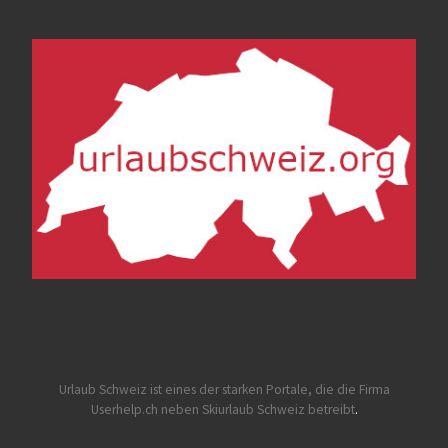
Urlaub Schweiz
ist eines der starken Portale, die die Firma
Userhelp.ch neben Skiurlaub Schweiz betreibt
.