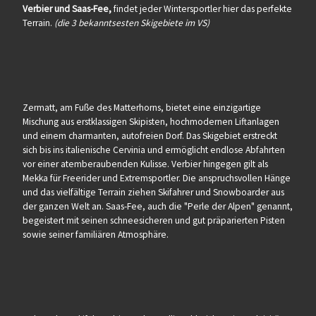
Verbier und Saas-Fee,
findet jeder Wintersportler hier das perfekte
Terrain.
(die 3 bekanntsesten Skigebiete im VS)
Zermatt, am Fuße des Matterhorns, bietet eine einzigartige
Mischung aus erstklassigen Skipisten, hochmodernen Liftanlagen
und einem charmanten, autofreien Dorf. Das Skigebiet erstreckt
sich bis ins italienische Cervinia und ermöglicht endlose Abfahrten
vor einer atemberaubenden Kulisse. Verbier hingegen gilt als
Mekka für Freerider und Extremsportler. Die anspruchsvollen Hänge
und das vielfältige Terrain ziehen Skifahrer und Snowboarder aus
der ganzen Welt an. Saas-Fee, auch die "Perle der Alpen" genannt,
begeistert mit seinen schneesicheren und gut präparierten Pisten
sowie seiner familiären Atmosphäre.