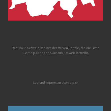
Radurlaub Schweiz
ist eines der starken Portale, die die Firma
Userhelp.ch neben Skiurlaub Schweiz betreibt
.
Seo und Impressum Userhelp.ch