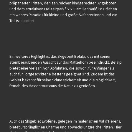
präparierten Pisten, den zahlreichen kindgerechten Angeboten
und dem attraktiven Freizeitpark "SiSu Familienpark" ist Grächen
ein wahres Paradies für kleine und große Skifahrer:innen und ein
Teil ist
autofrei
Ein weiteres Highlight ist das Skigebiet Belalp, das mit seiner
atemberaubenden Aussicht auf das Matterhorn beeindruckt. Belalp
bietet eine Vielzahl von Abfahrten, die sowohl für Anfänger als
auch für Fortgeschrittene bestens geeignet sind. Zudem ist das
Gebiet bekannt für seine Schneesicherheit und die Möglichkeit,
fernab des Massentourismus die Natur zu genießen.
Auch das Skigebiet Evolène, gelegen im malerischen Val d'Hérens,
bietet ursprünglichen Charme und abwechslungsreiche Pisten. Hier