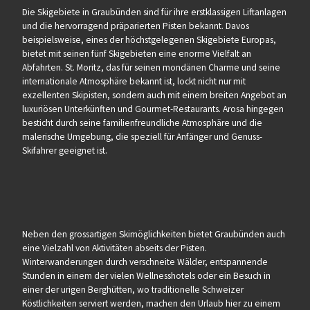
Die Skigebiete in Graubünden sind für ihre erstklassigen Liftanlagen
und die hervorragend präparierten Pisten bekannt. Davos
beispielsweise, eines der höchstgelegenen Skigebiete Europas,
bietet mit seinen fünf Skigebieten eine enorme Vielfalt an
Abfahrten. St. Moritz, das für seinen mondänen Charme und seine
internationale Atmosphäre bekannt ist, lockt nicht nur mit
exzellenten Skipisten, sondern auch mit einem breiten Angebot an
luxuriösen Unterkünften und Gourmet-Restaurants. Arosa hingegen
besticht durch seine familienfreundliche Atmosphäre und die
malerische Umgebung, die speziell für Anfänger und Genuss-
Skifahrer geeignet ist.
Neben den grossartigen Skimöglichkeiten bietet Graubünden auch
eine Vielzahl von Aktivitäten abseits der Pisten.
Winterwanderungen durch verschneite Wälder, entspannende
Stunden in einem der vielen Wellnesshotels oder ein Besuch in
einer der urigen Berghütten, wo traditionelle Schweizer
Köstlichkeiten serviert werden, machen den Urlaub hier zu einem