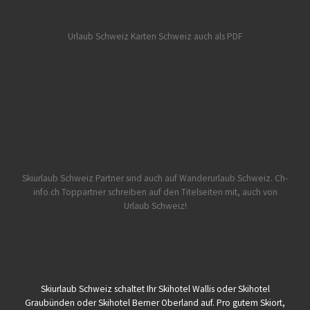
Urlaub Schweiz
Karten Schweiz auch als PDF
Skiurlaub Schweiz Partner sind auch auf Wanderurlaub Schweiz.
Ch-
info.ch Toppartner schreiben auf den Titelseiten mit, auch von
Urlaub Schweiz!
Skiurlaub Schweiz schaltet Ihr Skihotel Wallis oder Skihotel
Graubünden oder Skihotel Berner Oberland auf. Pro gutem Skiort,