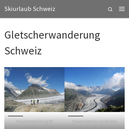
Skiurlaub Schweiz
Zum Inhalt springen
Search
Me
Gletscherwanderung
Schweiz
Gletscherwanderung VS
Gletscherwanderung Schweiz