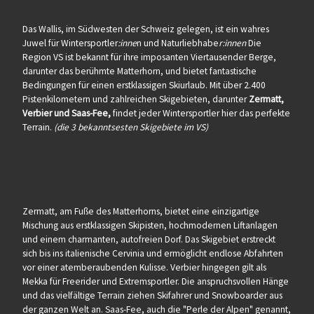
Das Wallis, im Südwesten der Schweiz gelegen, ist ein wahres
Juwel für Wintersportler
:inne
n und Naturliebhabe
r:innen
Die
Region VS ist bekannt für ihre imposanten Viertausender Berge,
darunter das berühmte Matterhorn, und bietet fantastische
Bedingungen für einen erstklassigen Skiurlaub. Mit über 2.400
Pistenkilometern und zahlreichen Skigebieten, darunter
Zermatt,
Verbier und Saas-Fee,
findet jeder Wintersportler hier das perfekte
Terrain.
(die 3 bekanntsesten Skigebiete im VS)
Zermatt, am Fuße des Matterhorns, bietet eine einzigartige
Mischung aus erstklassigen Skipisten, hochmodernen Liftanlagen
und einem charmanten, autofreien Dorf. Das Skigebiet erstreckt
sich bis ins italienische Cervinia und ermöglicht endlose Abfahrten
vor einer atemberaubenden Kulisse. Verbier hingegen gilt als
Mekka für Freerider und Extremsportler. Die anspruchsvollen Hänge
und das vielfältige Terrain ziehen Skifahrer und Snowboarder aus
der ganzen Welt an. Saas-Fee, auch die "Perle der Alpen" genannt,