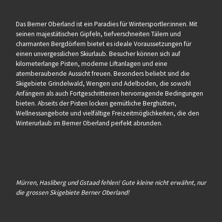
Das Berner Oberland ist ein Paradies für Wintersportler:innen. Mit
seinen majestätischen Gipfeln, tiefverschneiten Tälern und
charmanten Bergdörfern bietet es ideale Voraussetzungen für
einen unvergesslichen Skiurlaub. Besucher können sich auf
kilometerlange Pisten, moderne Liftanlagen und eine
atemberaubende Aussicht freuen. Besonders beliebt sind die
Skigebiete Grindelwald, Wengen und Adelboden, die sowohl
Anfängern als auch Fortgeschrittenen hervorragende Bedingungen
bieten. Abseits der Pisten locken gemütliche Berghütten,
Wellnessangebote und vielfältige Freizeitmöglichkeiten, die den
Winterurlaub im Berner Oberland perfekt abrunden.
Mürren, Hasliberg und Gstaad fehlen! Gute kleine nicht erwähnt, nur
die grossen Skigebiete Berner Oberland!