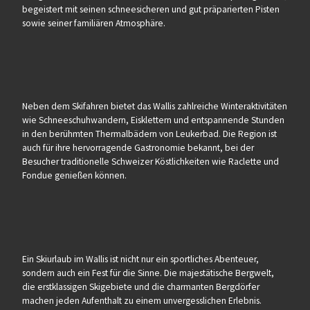
begeistert mit seinen schneesicheren und gut präparierten Pisten
sowie seiner familiären Atmosphäre.
Neben dem Skifahren bietet das Wallis zahlreiche Winteraktivitäten
wie Schneeschuhwandern, Eisklettern und entspannende Stunden
in den berühmten Thermalbädern von Leukerbad. Die Region ist
auch für ihre hervorragende Gastronomie bekannt, bei der
Besucher traditionelle Schweizer Köstlichkeiten wie Raclette und
Fondue genießen können.
Ein Skiurlaub im Wallis ist nicht nur ein sportliches Abenteuer,
sondern auch ein Fest für die Sinne. Die majestätische Bergwelt,
die erstklassigen Skigebiete und die charmanten Bergdörfer
machen jeden Aufenthalt zu einem unvergesslichen Erlebnis.