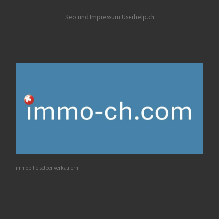
Seo und Impressum Userhelp.ch
immobilie selber verkaufern