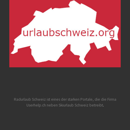
Radurlaub Schweiz
ist eines der starken Portale, die die Firma
Userhelp.ch neben Skiurlaub Schweiz betreibt
.