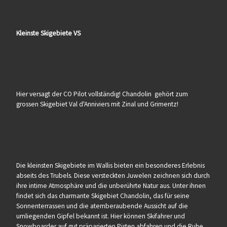
Kleinste Skigebiete VS
Hier versagt der CO Pilot vollständig! Chandolin gehört zum
grossen Skigebiet Val d'Anniviers mit Zinal und Grimentz!
Die kleinsten Skigebiete im Wallis bieten ein besonderes Erlebnis
abseits des Trubels. Diese versteckten Juwelen zeichnen sich durch
ihre intime Atmosphäre und die unberührte Natur aus. Unter ihnen
findet sich das charmante Skigebiet Chandolin, das für seine
Sonnenterrassen und die atemberaubende Aussicht auf die
umliegenden Gipfel bekannt ist. Hier können Skifahrer und
Snowboarder auf gut präparierten Pisten abfahren und die Ruhe