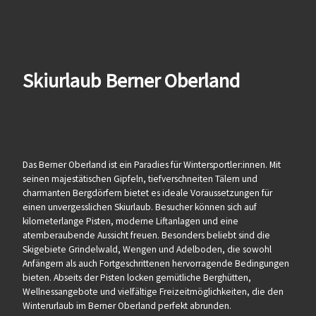
Skiurlaub Berner Oberland
Das Berner Oberland ist ein Paradies für Wintersportler:innen. Mit
seinen majestätischen Gipfeln, tiefverschneiten Tälern und
charmanten Bergdörfern bietet es ideale Voraussetzungen für
einen unvergesslichen Skiurlaub. Besucher können sich auf
kilometerlange Pisten, moderne Liftanlagen und eine
atemberaubende Aussicht freuen. Besonders beliebt sind die
Skigebiete Grindelwald, Wengen und Adelboden, die sowohl
Anfängern als auch Fortgeschrittenen hervorragende Bedingungen
bieten. Abseits der Pisten locken gemütliche Berghütten,
Wellnessangebote und vielfältige Freizeitmöglichkeiten, die den
Winterurlaub im Berner Oberland perfekt abrunden.