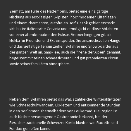
Zermatt, am Fuße des Matterhorns, bietet eine einzigartige
Mischung aus erstklassigen Skipisten, hochmodernen Liftanlagen
und einem charmanten, autofreien Dorf. Das Skigebiet erstreckt
sich bis ins italienische Cervinia und ermöglicht endlose Abfahrten
vor einer atemberaubenden Kulisse. Verbier hingegen gilt als
Mekka für Freerider und Extremsportler. Die anspruchsvollen Hänge
und das vielfältige Terrain ziehen Skifahrer und Snowboarder aus
der ganzen Welt an. Saas-Fee, auch die "Perle der Alpen" genannt,
begeistert mit seinen schneesicheren und gut präparierten Pisten
sowie seiner familiären Atmosphäre.
Neben dem Skifahren bietet das Wallis zahlreiche Winteraktivitäten
wie Schneeschuhwandern, Eisklettern und entspannende Stunden
in den berühmten Thermalbädern von Leukerbad. Die Region ist
auch für ihre hervorragende Gastronomie bekannt, bei der
Besucher traditionelle Schweizer Köstlichkeiten wie Raclette und
Fondue genießen können.