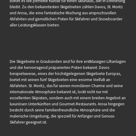
bietet es die perfekte Kulisse für einen Skiurlaub, der in Erinnerung
bleibt. Zu den bekanntesten Skigebieten zählen Davos, St. Moritz
und Arosa, die eine fantastische Mischung aus anspruchsvollen
Abfahrten und gemütlichen Pisten für Skifahrer und Snowboarder
aller Leistungsklassen bieten.
Die Skigebiete in Graubünden sind für ihre erstklassigen Liftanlagen
und die hervorragend präparierten Pisten bekannt. Davos
beispielsweise, eines der höchstgelegenen Skigebiete Europas,
bietet mit seinen fünf Skigebieten eine enorme Vielfalt an
Abfahrten. St. Moritz, das für seinen mondänen Charme und seine
internationale Atmosphäre bekannt ist, lockt nicht nur mit
exzellenten Skipisten, sondern auch mit einem breiten Angebot an
luxuriösen Unterkünften und Gourmet-Restaurants. Arosa hingegen
besticht durch seine familienfreundliche Atmosphäre und die
malerische Umgebung, die speziell für Anfänger und Genuss-
Skifahrer geeignet ist.