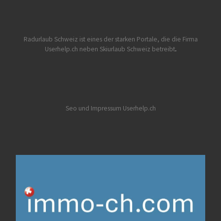
Radurlaub Schweiz
ist eines der starken Portale, die die Firma
Userhelp.ch neben Skiurlaub Schweiz betreibt
.
Seo und Impressum Userhelp.ch