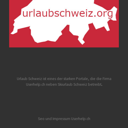
Urlaub Schweiz
ist eines der starken Portale, die die Firma
Userhelp.ch neben Skiurlaub Schweiz betreibt
.
Seo und Impressum Userhelp.ch