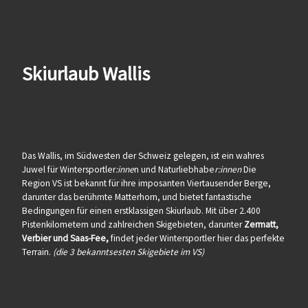
Skiurlaub Wallis
Das Wallis, im Südwesten der Schweiz gelegen, ist ein wahres
Juwel für Wintersportler
:inne
n und Naturliebhabe
r:innen
Die
Region VS ist bekannt für ihre imposanten Viertausender Berge,
darunter das berühmte Matterhorn, und bietet fantastische
Bedingungen für einen erstklassigen Skiurlaub. Mit über 2.400
Pistenkilometern und zahlreichen Skigebieten, darunter
Zermatt,
Verbier und Saas-Fee,
findet jeder Wintersportler hier das perfekte
Terrain.
(die 3 bekanntsesten Skigebiete im VS)