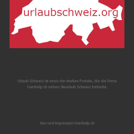
Urlaub Schweiz
ist eines der starken Portale, die die Firma
Userhelp.ch neben Skiurlaub Schweiz betreibt
.
Seo und Impressum Userhelp.ch