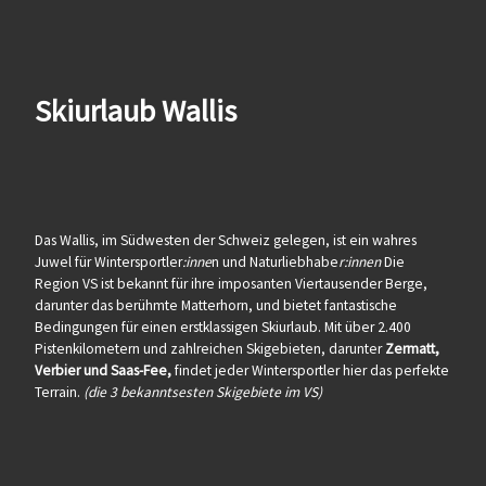
Skiurlaub Wallis
Das Wallis, im Südwesten der Schweiz gelegen, ist ein wahres
Juwel für Wintersportler
:inne
n und Naturliebhabe
r:innen
Die
Region VS ist bekannt für ihre imposanten Viertausender Berge,
darunter das berühmte Matterhorn, und bietet fantastische
Bedingungen für einen erstklassigen Skiurlaub. Mit über 2.400
Pistenkilometern und zahlreichen Skigebieten, darunter
Zermatt,
Verbier und Saas-Fee,
findet jeder Wintersportler hier das perfekte
Terrain.
(die 3 bekanntsesten Skigebiete im VS)