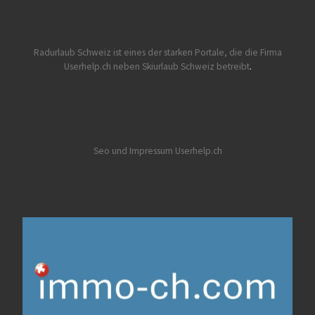
Radurlaub Schweiz
ist eines der starken Portale, die die Firma
Userhelp.ch neben Skiurlaub Schweiz betreibt
.
Seo und Impressum Userhelp.ch