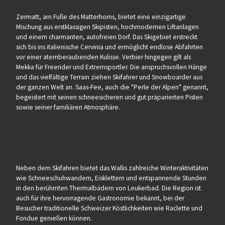
Zermatt, am Fuße des Matterhorns, bietet eine einzigartige
Mischung aus erstklassigen Skipisten, hochmodernen Liftanlagen
und einem charmanten, autofreien Dorf. Das Skigebiet erstreckt
sich bis ins italienische Cervinia und ermöglicht endlose Abfahrten
vor einer atemberaubenden Kulisse. Verbier hingegen gilt als
Mekka für Freerider und Extremsportler. Die anspruchsvollen Hänge
und das vielfältige Terrain ziehen Skifahrer und Snowboarder aus
der ganzen Welt an. Saas-Fee, auch die "Perle der Alpen" genannt,
begeistert mit seinen schneesicheren und gut präparierten Pisten
sowie seiner familiären Atmosphäre.
Neben dem Skifahren bietet das Wallis zahlreiche Winteraktivitäten
wie Schneeschuhwandern, Eisklettern und entspannende Stunden
in den berühmten Thermalbädern von Leukerbad. Die Region ist
auch für ihre hervorragende Gastronomie bekannt, bei der
Besucher traditionelle Schweizer Köstlichkeiten wie Raclette und
Fondue genießen können.