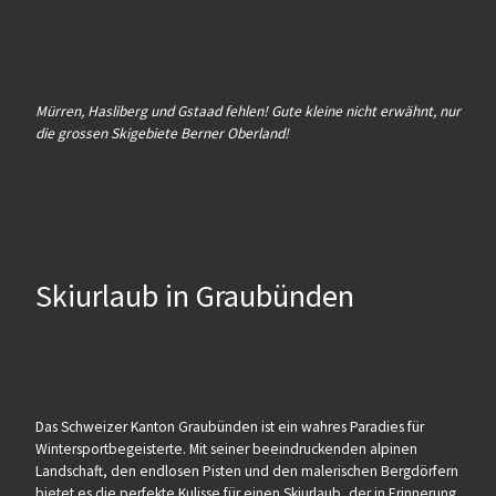
Mürren, Hasliberg und Gstaad fehlen! Gute kleine nicht erwähnt, nur
die grossen Skigebiete Berner Oberland!
Skiurlaub in Graubünden
Das Schweizer Kanton Graubünden ist ein wahres Paradies für
Wintersportbegeisterte. Mit seiner beeindruckenden alpinen
Landschaft, den endlosen Pisten und den malerischen Bergdörfern
bietet es die perfekte Kulisse für einen Skiurlaub, der in Erinnerung