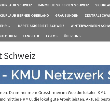
KIURLAUB SCHWEIZ
IMMOBILIE SKIFERIEN SCHWEIZ
SKIURLA
KIURLAUB BERNER OBERLAND
GRAUBÜNDEN
ZENTRALSCHW
EHR
KARTE SKIGEBIETE SCHWEIZ
WINTERWANDERN SCHW
KITOUREN
LANGLAUF
FOTOS
ÜBER UNS
t Schweiz
n. Da immer mehr Grossfirmen im Web die lokalen KMU in I
d mittlere KMU, die lokal gute Arbeit leisten. Aktuell: bes