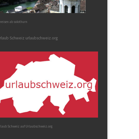
reisen ab solothurn
rlaub Schweiz urlaubschweiz.org
rlaub Schweiz auf Urlaubschweiz.org