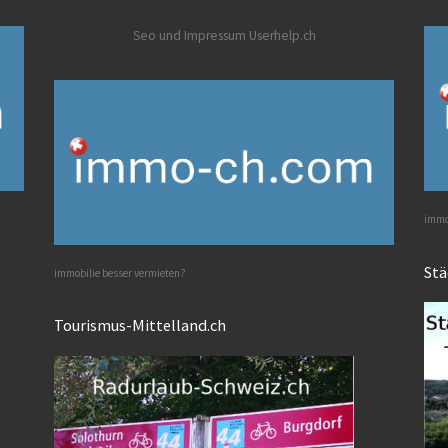
Seo und Impressum Userhelp.ch
immob
Stä
immobilie besser vermieten?
Tourismus-Mittelland.ch