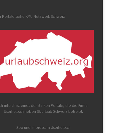
r Portale siehe
KMU Netzwerk Schweiz
ch-info.ch
ist eines der starken Portale, die die Firma
Userhelp.ch neben Skiurlaub Schweiz betreibt
.
Seo und Impressum Userhelp.ch