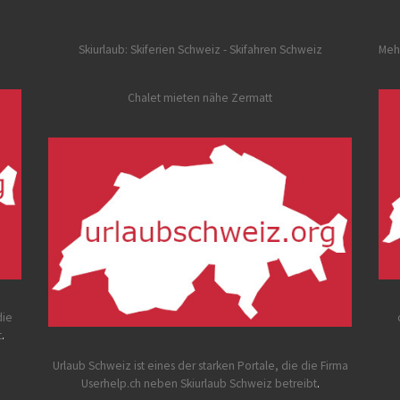
Skiurlaub: Skiferien Schweiz
- Skifahren Schweiz
Meh
Chalet mieten nähe Zermatt
die
t
.
Urlaub Schweiz
ist eines der starken Portale, die die Firma
Userhelp.ch neben Skiurlaub Schweiz betreibt
.