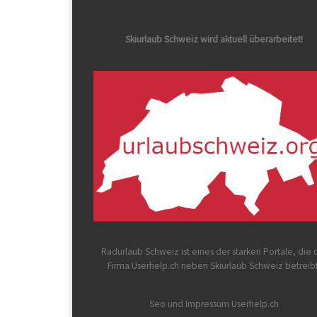
Skiurlaub Schweiz wird aktuell überarbeitet!
Radurlaub Schweiz
ist eines der starken Portale, die 
Firma Userhelp.ch neben Skiurlaub Schweiz betreib
Seo und Impressum Userhelp.ch