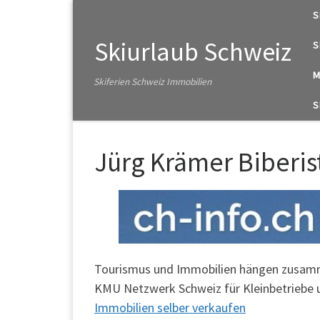
S
Zum Inhalt springen
Skiurlaub Schweiz
S
M
Skiferien Schweiz Immobilien
S
Jürg Krämer Biberis
Tourismus und Immobilien hängen zusamme
KMU Netzwerk Schweiz für Kleinbetriebe un
Immobilien selber verkaufen