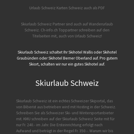
Urlaub Schweiz
Karten Schweiz auch als PDF
Skiurlaub Schweiz Partner sind auch auf Wanderurlaub
Schweiz.
Ch-info.ch Toppartner schreiben auf den
Titelseiten mit, auch von Urlaub Schweiz!
Skiurlaub Schweiz schaltet Ihr Skihotel Wallis oder Skihotel
Graubünden oder Skihotel Berner Oberland auf. Pro gutem
Skiort, schalten wir nur ein gutes Skihotel auf.
Skiurlaub Schweiz
Skiurlaub Schweiz ist ein echtes Schweizer Skiportal, das
von
Biberist
aus betrieben wird mit Hosting in der Schweiz.
Schreiben Sie als Schweizer Ski- und Wintersportanbieter
mit. KMU schreiben auf der Skiurlaub Schweiz Seite mit für
nur Fr. 240.- im Jahr. Die Ersteinrichtung erfolgt nach
Aufwand und beträgt in der Regel Fr. 350.-. Warum wir bis