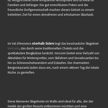
ist. Morgins bietet eine entspannte Atmosphäre und ist ideal für
Familien und Anfänger. Die gut erreichbaren Pisten und die
freundliche Dorfgemeinschaft machen dieses Gebiet zu einem
beliebten Ziel für einen stressfreien und erholsamen Skiurlaub.
Im Val d'Anniviers
oberhalb Siders
liegt das beschauliche Skigebiet
Vercorin
, das durch seine traditionellen Chalets und die
spektakuläre Bergkulisse besticht. Vercorin bietet eine Vielzahl von
Aktivitäten für Wintersportler, vom Skifahren und Snowboarden bis
hin zu Schneeschuhwandern und Eislaufen. Die charmanten
Bergrestaurants laden dazu ein, nach einem aktiven Tag die lokale
Küche zu genießen.
Diese kleineren Skigebiete im Wallis sind ideal für alle, die der
Hektik der großen Resorts entkommen möchten und eine