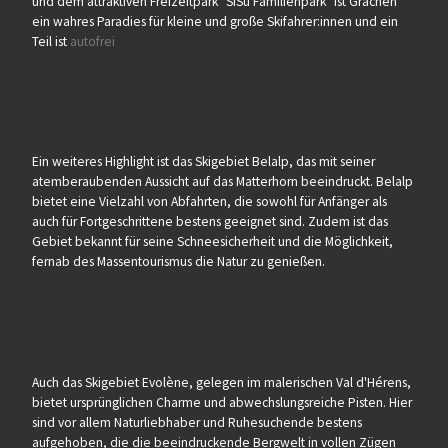
und dem attraktiven Freizeitpark "SiSu Familienpark" ist Grächen
ein wahres Paradies für kleine und große Skifahrer:innen und ein
Teil ist
autofrei
Ein weiteres Highlight ist das Skigebiet Belalp, das mit seiner
atemberaubenden Aussicht auf das Matterhorn beeindruckt. Belalp
bietet eine Vielzahl von Abfahrten, die sowohl für Anfänger als
auch für Fortgeschrittene bestens geeignet sind. Zudem ist das
Gebiet bekannt für seine Schneesicherheit und die Möglichkeit,
fernab des Massentourismus die Natur zu genießen.
Auch das Skigebiet Evolène, gelegen im malerischen Val d'Hérens,
bietet ursprünglichen Charme und abwechslungsreiche Pisten. Hier
sind vor allem Naturliebhaber und Ruhesuchende bestens
aufgehoben, die die beeindruckende Bergwelt in vollen Zügen