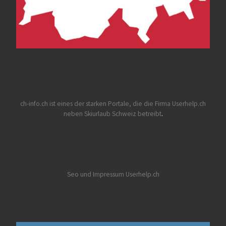
ch-info.ch
ist eines der starken Portale, die die Firma Userhelp.ch
neben Skiurlaub Schweiz betreibt
.
Seo und Impressum Userhelp.ch