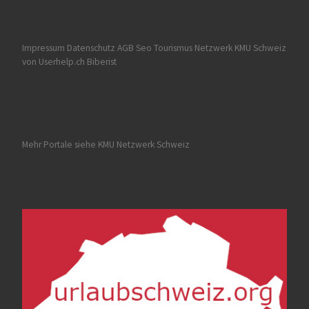
Impressum Datenschutz AGB
Seo Tourismus
Netzwerk KMU Schweiz
von Userhelp.ch Biberist
Mehr Portale siehe
KMU Netzwerk Schweiz