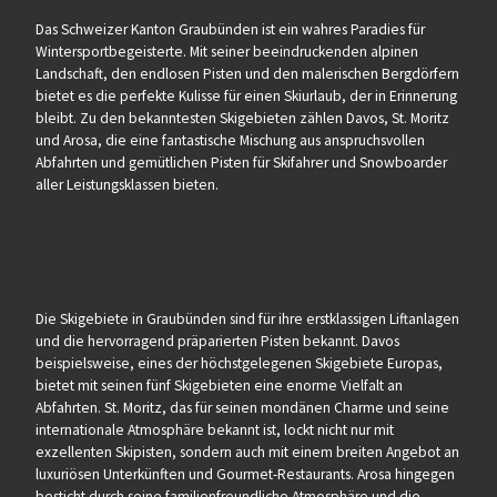
Das Schweizer Kanton Graubünden ist ein wahres Paradies für
Wintersportbegeisterte. Mit seiner beeindruckenden alpinen
Landschaft, den endlosen Pisten und den malerischen Bergdörfern
bietet es die perfekte Kulisse für einen Skiurlaub, der in Erinnerung
bleibt. Zu den bekanntesten Skigebieten zählen Davos, St. Moritz
und Arosa, die eine fantastische Mischung aus anspruchsvollen
Abfahrten und gemütlichen Pisten für Skifahrer und Snowboarder
aller Leistungsklassen bieten.
Die Skigebiete in Graubünden sind für ihre erstklassigen Liftanlagen
und die hervorragend präparierten Pisten bekannt. Davos
beispielsweise, eines der höchstgelegenen Skigebiete Europas,
bietet mit seinen fünf Skigebieten eine enorme Vielfalt an
Abfahrten. St. Moritz, das für seinen mondänen Charme und seine
internationale Atmosphäre bekannt ist, lockt nicht nur mit
exzellenten Skipisten, sondern auch mit einem breiten Angebot an
luxuriösen Unterkünften und Gourmet-Restaurants. Arosa hingegen
besticht durch seine familienfreundliche Atmosphäre und die