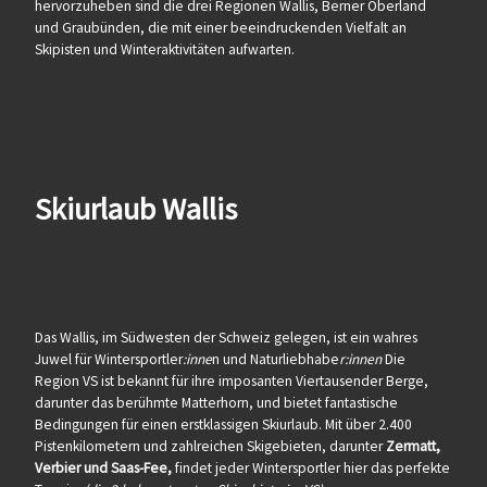
hervorzuheben sind die drei Regionen Wallis, Berner Oberland
und Graubünden, die mit einer beeindruckenden Vielfalt an
Skipisten und Winteraktivitäten aufwarten.
Skiurlaub Wallis
Das Wallis, im Südwesten der Schweiz gelegen, ist ein wahres
Juwel für Wintersportler
:inne
n und Naturliebhabe
r:innen
Die
Region VS ist bekannt für ihre imposanten Viertausender Berge,
darunter das berühmte Matterhorn, und bietet fantastische
Bedingungen für einen erstklassigen Skiurlaub. Mit über 2.400
Pistenkilometern und zahlreichen Skigebieten, darunter
Zermatt,
Verbier und Saas-Fee,
findet jeder Wintersportler hier das perfekte