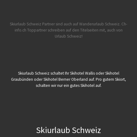
Skiurlaub Schweiz Partner sind auch auf Wanderurlaub Schweiz.
Ch-
info.ch Toppartner schreiben auf den Titelseiten mit, auch von
Urlaub Schweiz!
Skiurlaub Schweiz schaltet Ihr Skihotel Wallis oder Skihotel
Graubünden oder Skihotel Berner Oberland auf. Pro gutem Skiort,
schalten wir nur ein gutes Skihotel auf.
Skiurlaub Schweiz