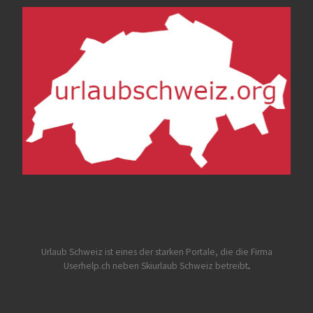
Urlaub Schweiz
ist eines der starken Portale, die die Firma
Userhelp.ch neben Skiurlaub Schweiz betreibt
.