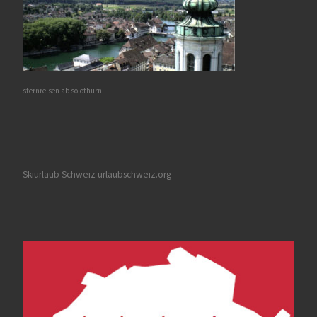
sternreisen ab solothurn
Skiurlaub Schweiz urlaubschweiz.org