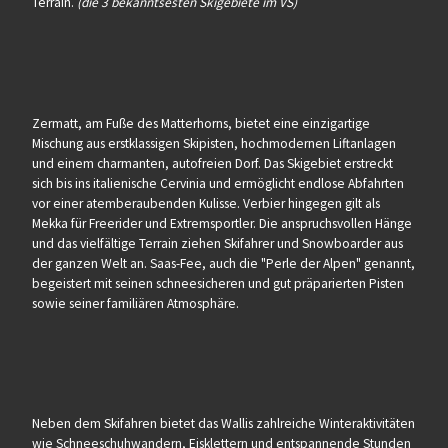
Terrain.
(die 3 bekanntsesten Skigebiete im VS)
Zermatt, am Fuße des Matterhorns, bietet eine einzigartige
Mischung aus erstklassigen Skipisten, hochmodernen Liftanlagen
und einem charmanten, autofreien Dorf. Das Skigebiet erstreckt
sich bis ins italienische Cervinia und ermöglicht endlose Abfahrten
vor einer atemberaubenden Kulisse. Verbier hingegen gilt als
Mekka für Freerider und Extremsportler. Die anspruchsvollen Hänge
und das vielfältige Terrain ziehen Skifahrer und Snowboarder aus
der ganzen Welt an. Saas-Fee, auch die "Perle der Alpen" genannt,
begeistert mit seinen schneesicheren und gut präparierten Pisten
sowie seiner familiären Atmosphäre.
Neben dem Skifahren bietet das Wallis zahlreiche Winteraktivitäten
wie Schneeschuhwandern, Eisklettern und entspannende Stunden