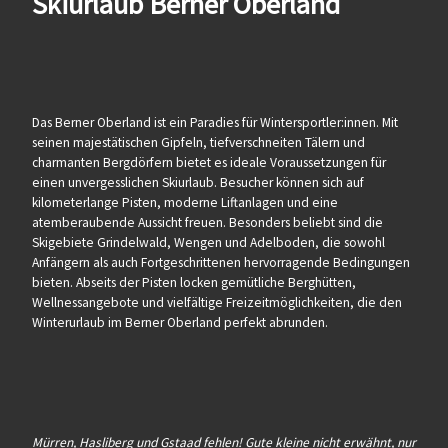
Skiurlaub Berner Oberland
Das Berner Oberland ist ein Paradies für Wintersportler:innen. Mit
seinen majestätischen Gipfeln, tiefverschneiten Tälern und
charmanten Bergdörfern bietet es ideale Voraussetzungen für
einen unvergesslichen Skiurlaub. Besucher können sich auf
kilometerlange Pisten, moderne Liftanlagen und eine
atemberaubende Aussicht freuen. Besonders beliebt sind die
Skigebiete Grindelwald, Wengen und Adelboden, die sowohl
Anfängern als auch Fortgeschrittenen hervorragende Bedingungen
bieten. Abseits der Pisten locken gemütliche Berghütten,
Wellnessangebote und vielfältige Freizeitmöglichkeiten, die den
Winterurlaub im Berner Oberland perfekt abrunden.
Mürren, Hasliberg und Gstaad fehlen! Gute kleine nicht erwähnt, nur