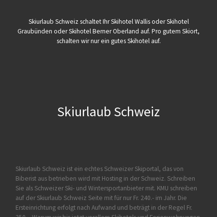
Skiurlaub Schweiz schaltet Ihr Skihotel Wallis oder Skihotel
Graubünden oder Skihotel Berner Oberland auf. Pro gutem Skiort,
schalten wir nur ein gutes Skihotel auf.
Skiurlaub Schweiz
Skiurlaub Schweiz ist ein echtes Schweizer Skiportal, das von
Biberist
aus betrieben wird mit Hosting in der Schweiz. Schreiben
Sie als Schweizer Ski- und Wintersportanbieter mit. KMU schreiben
auf der Skiurlaub Schweiz Seite mit für nur Fr. 240.- im Jahr. Die
Ersteinrichtung erfolgt nach Aufwand und beträgt in der Regel Fr.