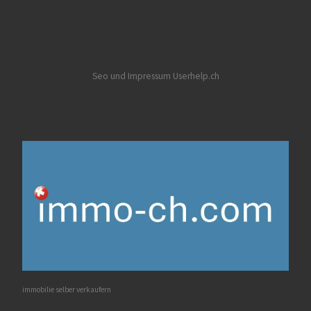
Seo und Impressum Userhelp.ch
immobilie selber verkaufern