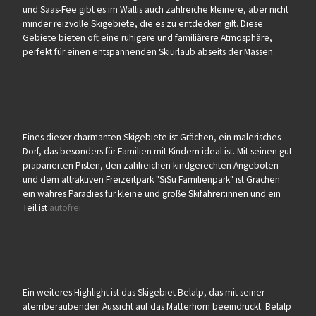
und Saas-Fee gibt es im Wallis auch zahlreiche kleinere, aber nicht
minder reizvolle Skigebiete, die es zu entdecken gilt. Diese
Gebiete bieten oft eine ruhigere und familiärere Atmosphäre,
perfekt für einen entspannenden Skiurlaub abseits der Massen.
Eines dieser charmanten Skigebiete ist Grächen, ein malerisches
Dorf, das besonders für Familien mit Kindern ideal ist. Mit seinen gut
präparierten Pisten, den zahlreichen kindgerechten Angeboten
und dem attraktiven Freizeitpark "SiSu Familienpark" ist Grächen
ein wahres Paradies für kleine und große Skifahrer:innen und ein
Teil ist
autofrei
Ein weiteres Highlight ist das Skigebiet Belalp, das mit seiner
atemberaubenden Aussicht auf das Matterhorn beeindruckt. Belalp