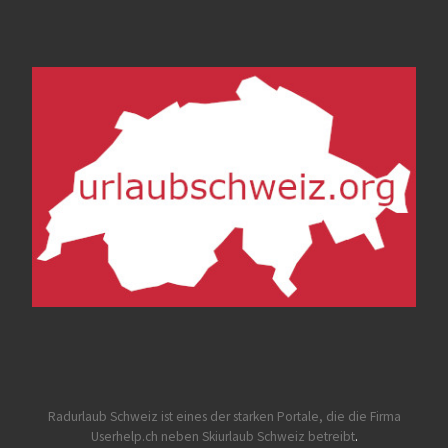
Radurlaub Schweiz
ist eines der starken Portale, die die Firma
Userhelp.ch neben Skiurlaub Schweiz betreibt
.