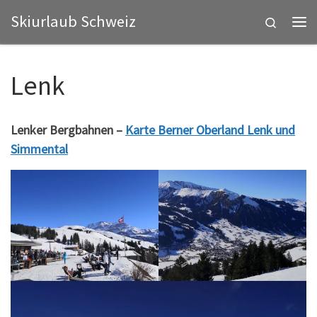
Skiurlaub Schweiz
Zum Inhalt springen
Search
Me
Lenk
Lenker Bergbahnen –
Karte Berner Oberland Lenk und
Simmental