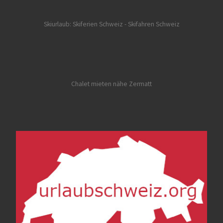
Skiurlaub: Skiferien Schweiz
- Skifahren Schweiz
Chalet mieten nähe Zermatt