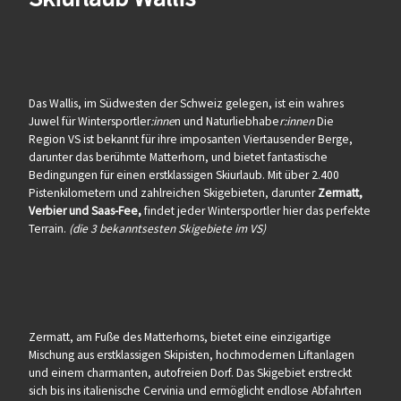
Das Wallis, im Südwesten der Schweiz gelegen, ist ein wahres
Juwel für Wintersportler
:inne
n und Naturliebhabe
r:innen
Die
Region VS ist bekannt für ihre imposanten Viertausender Berge,
darunter das berühmte Matterhorn, und bietet fantastische
Bedingungen für einen erstklassigen Skiurlaub. Mit über 2.400
Pistenkilometern und zahlreichen Skigebieten, darunter
Zermatt,
Verbier und Saas-Fee,
findet jeder Wintersportler hier das perfekte
Terrain.
(die 3 bekanntsesten Skigebiete im VS)
Zermatt, am Fuße des Matterhorns, bietet eine einzigartige
Mischung aus erstklassigen Skipisten, hochmodernen Liftanlagen
und einem charmanten, autofreien Dorf. Das Skigebiet erstreckt
sich bis ins italienische Cervinia und ermöglicht endlose Abfahrten