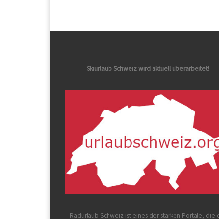
Skiurlaub Schweiz wird aktuell überarbeitet!
Radurlaub Schweiz
ist eines der starken Portale, die 