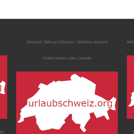
Skiurlaub: Skiferien Schweiz
- Skifahren Schweiz
Meh
Chalet mieten nähe Zermatt
die