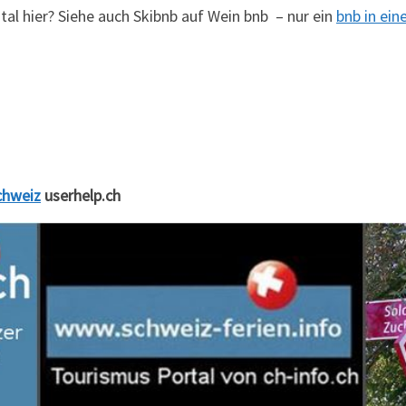
tal hier? Siehe auch Skibnb auf Wein bnb – nur ein
bnb in ein
chweiz
userhelp.ch