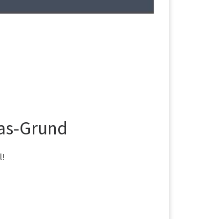
aas-Grund
l!