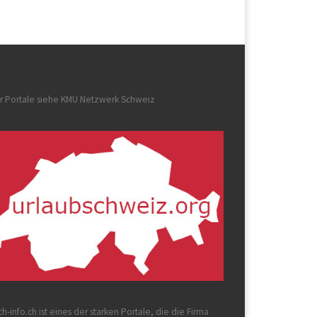
r Portale siehe
KMU Netzwerk Schweiz
ch-info.ch
ist eines der starken Portale, die die Firma