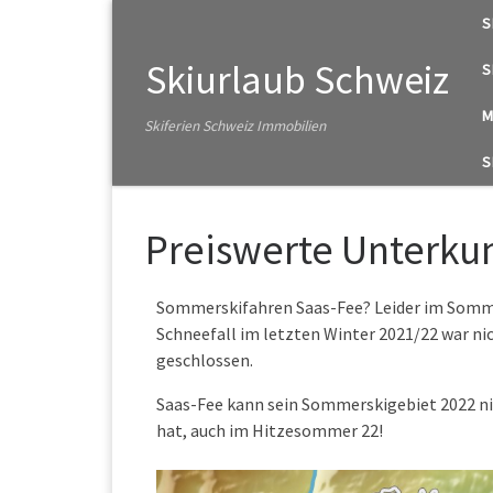
S
Zum Inhalt springen
Skiurlaub Schweiz
S
M
Skiferien Schweiz Immobilien
S
Preiswerte Unterkun
Sommerskifahren Saas-Fee? Leider im Sommer 
Schneefall im letzten Winter 2021/22 war nich
geschlossen.
Saas-Fee kann sein Sommerskigebiet 2022 ni
hat, auch im Hitzesommer 22!