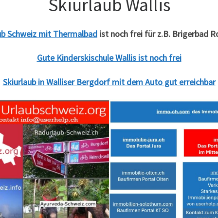
Skiurlaub Wallis
ub Schweiz mit Thermalbad
ist noch frei für z.B. Brigerbad 
Gute Kinderskischule Wallis ist noch frei
Skiurlaub in Walliser Bergdorf mit dem Auto gut erreichbar