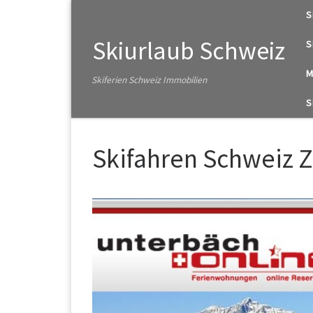
S
Zum Inhalt springen
Skiurlaub Schweiz
S
M
Skiferien Schweiz Immobilien
S
Skifahren Schweiz 