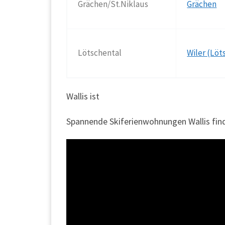
Grächen/St.Niklaus
Grächen
Lötschental
Wiler (Löt
Wallis ist
Spannende Skiferienwohnungen Wallis find