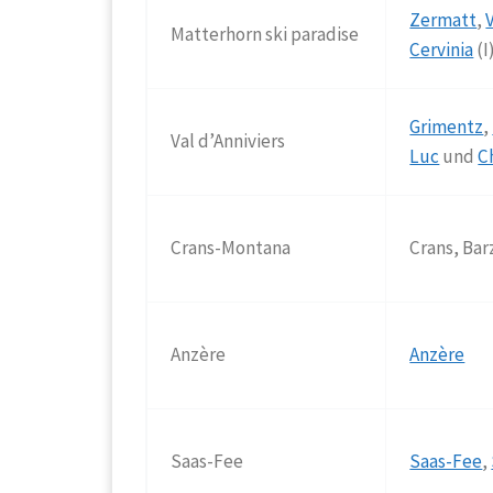
Zermatt
,
Matterhorn ski paradise
Cervinia
(I
Grimentz
,
Val d’Anniviers
Luc
und
C
Crans-Montana
Crans, Bar
Anzère
Anzère
Saas-Fee
Saas-Fee
,