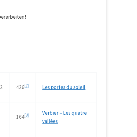
berarbeiten!
[7]
12
426
Les portes du soleil
Verbier – Les quatre
[8]
8
164
vallées