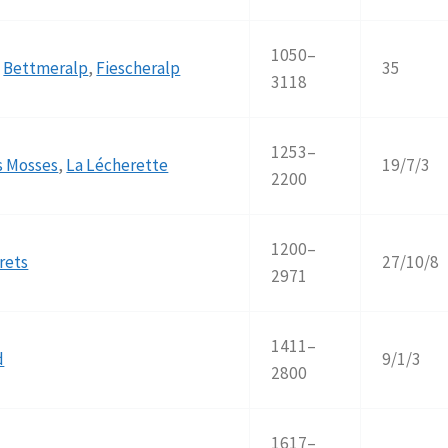
1050–
,
Bettmeralp
,
Fiescheralp
35
3118
1253–
s Mosses
,
La Lécherette
19/7/3
2200
1200–
rets
27/10/8
2971
1411–
d
9/1/3
2800
1617–