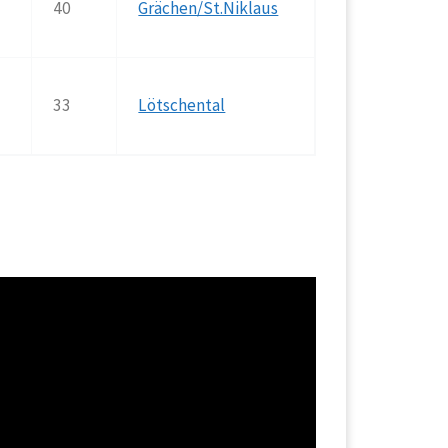
40
Grächen/St.Niklaus
33
Lötschental