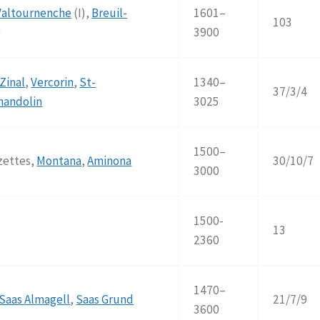
Valtournenche
(I),
Breuil-
1601–
103
)
3900
Zinal
,
Vercorin
,
St-
1340–
37/3/4
handolin
3025
1500–
zettes,
Montana
,
Aminona
30/10/7
3000
1500-
13
2360
1470–
Saas Almagell
,
Saas Grund
21/7/9
3600