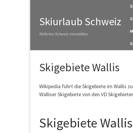
S
Zum Inhalt springen
Skiurlaub Schweiz
S
M
Skiferien Schweiz Immobilien
S
Skigebiete Wallis
Wikipedia führt die Skigebiete im Wallis 
Walliser Skigebiete von den VD Skigebiete
Skigebiete Wallis