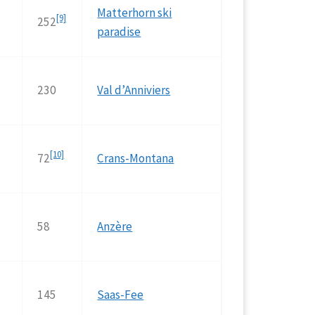
Matterhorn ski
[9]
252
paradise
230
Val d’Anniviers
[10]
72
Crans-Montana
58
Anzère
145
Saas-Fee