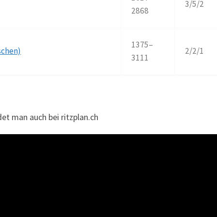
3/5/2
2868
1375–
schen)
2/2/1
3111
et man auch bei ritzplan.ch