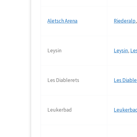
Aletsch Arena
Riederalp
Leysin
Leysin
,
Le
Les Diablerets
Les Diable
Leukerbad
Leukerba