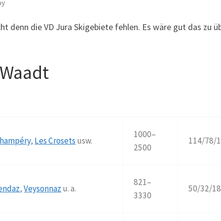
by
cht denn die VD Jura Skigebiete fehlen. Es wäre gut das zu ü
d Waadt
1000–
hampéry
,
Les Crosets
usw.
114/78/
2500
821–
endaz
,
Veysonnaz
u. a.
50/32/1
3330