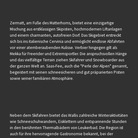
Zermatt, am Fuße des Matterhorns, bietet eine einzigartige
Mischung aus erstklassigen Skipisten, hochmodernen Liftanlagen
und einem charmanten, autofreien Dorf. Das Skigebiet erstreckt
sich bis ins italienische Cervinia und ermöglicht endlose Abfahrten
vor einer atemberaubenden Kulisse. Verbier hingegen gilt als
Mekka für Freerider und Extremsportler. Die anspruchsvollen Hänge
und das vielfältige Terrain ziehen Skifahrer und Snowboarder aus
der ganzen Welt an. Saas-Fee, auch die "Perle der Alpen" genannt,
begeistert mit seinen schneesicheren und gut präparierten Pisten
sowie seiner familiären Atmosphäre.
Neben dem Skifahren bietet das Wallis zahlreiche Winteraktivitäten
wie Schneeschuhwandern, Eisklettern und entspannende Stunden
in den berühmten Thermalbädern von Leukerbad. Die Region ist
auch für ihre hervorragende Gastronomie bekannt, bei der