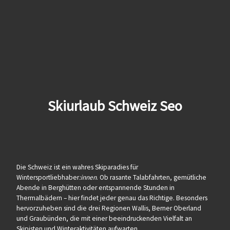
Skiurlaub Schweiz Seo
Die Schweiz ist ein wahres Skiparadies für
Wintersportliebhaber
:innen
. Ob rasante Talabfahrten, gemütliche
Abende in Berghütten oder entspannende Stunden in
Thermalbädern – hier findet jeder genau das Richtige. Besonders
hervorzuheben sind die drei Regionen Wallis, Berner Oberland
und Graubünden, die mit einer beeindruckenden Vielfalt an
Skipisten und Winteraktivitäten aufwarten.