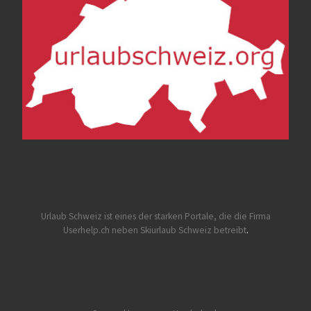
Urlaub Schweiz
ist eines der starken Portale, die die Firma
Userhelp.ch neben Skiurlaub Schweiz betreibt
.