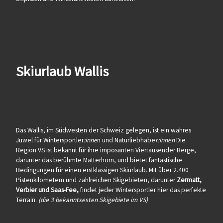
Skiurlaub Wallis
Das Wallis, im Südwesten der Schweiz gelegen, ist ein wahres
Juwel für Wintersportler
:inne
n und Naturliebhabe
r:innen
Die
Region VS ist bekannt für ihre imposanten Viertausender Berge,
darunter das berühmte Matterhorn, und bietet fantastische
Bedingungen für einen erstklassigen Skiurlaub. Mit über 2.400
Pistenkilometern und zahlreichen Skigebieten, darunter
Zermatt,
Verbier und Saas-Fee,
findet jeder Wintersportler hier das perfekte
Terrain.
(die 3 bekanntsesten Skigebiete im VS)