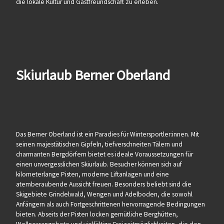
die lokale Kultur und Gastfreundschaft zu erleben.
Skiurlaub Berner Oberland
Das Berner Oberland ist ein Paradies für Wintersportler:innen. Mit
seinen majestätischen Gipfeln, tiefverschneiten Tälern und
charmanten Bergdörfern bietet es ideale Voraussetzungen für
einen unvergesslichen Skiurlaub. Besucher können sich auf
kilometerlange Pisten, moderne Liftanlagen und eine
atemberaubende Aussicht freuen. Besonders beliebt sind die
Skigebiete Grindelwald, Wengen und Adelboden, die sowohl
Anfängern als auch Fortgeschrittenen hervorragende Bedingungen
bieten. Abseits der Pisten locken gemütliche Berghütten,