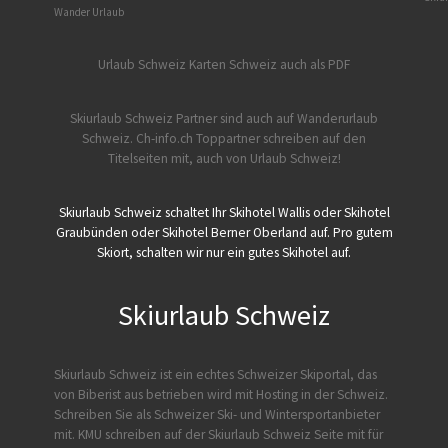
Wander Urlaub
Urlaub Schweiz
Karten Schweiz auch als PDF
Skiurlaub Schweiz Partner sind auch auf Wanderurlaub
Schweiz.
Ch-info.ch Toppartner schreiben auf den
Titelseiten mit, auch von Urlaub Schweiz!
Skiurlaub Schweiz schaltet Ihr Skihotel Wallis oder Skihotel
Graubünden oder Skihotel Berner Oberland auf. Pro gutem
Skiort, schalten wir nur ein gutes Skihotel auf.
Skiurlaub Schweiz
Skiurlaub Schweiz ist ein echtes Schweizer Skiportal, das
von
Biberist
aus betrieben wird mit Hosting in der Schweiz.
Schreiben Sie als Schweizer Ski- und Wintersportanbieter
mit. KMU schreiben auf der Skiurlaub Schweiz Seite mit für