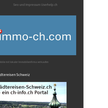
Seo und Impressum Userhelp.ch
ilie mit lokaler Immobilienfirma verkaufen
dtereisen Schweiz