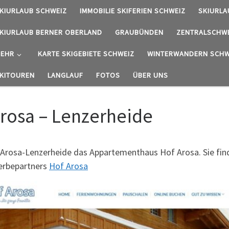
KIURLAUB SCHWEIZ
IMMOBILIE SKIFERIEN SCHWEIZ
SKIURLA
KIURLAUB BERNER OBERLAND
GRAUBÜNDEN
ZENTRALSCHW
EHR
KARTE SKIGEBIETE SCHWEIZ
WINTERWANDERN SCHW
KITOUREN
LANGLAUF
FOTOS
ÜBER UNS
rosa – Lenzerheide
 Arosa-Lenzerheide das Appartementhaus Hof Arosa. Sie find
Werbepartners
Hof Arosa