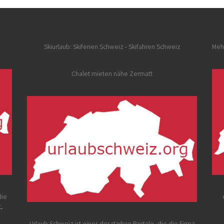
Skiurlaub: Skiferien Schweiz
- Skifahren Schweiz
Meh
Chalet mieten nähe Zermatt
die
t
.
Urlaub Schweiz
ist eines der starken Portale, die die Firma