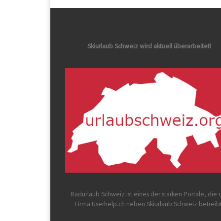
Skiurlaub Schweiz wird aktuell überarbeitet!
Radurlaub Schweiz
ist eines der starken Portale, die 
Firma Userhelp.ch neben Skiurlaub Schweiz betreib