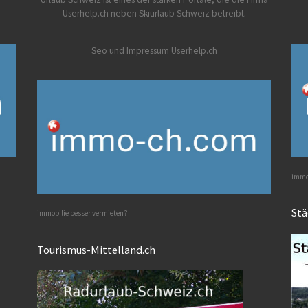
Userhelp.ch neben Skiurlaub Schweiz betreibt
.
Seo und Impressum Userhelp.ch
immob
Stä
immobilie besser vermieten?
Tourismus-Mittelland.ch