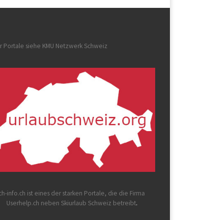
r Portale siehe
KMU Netzwerk Schweiz
ch-info.ch
ist eines der starken Portale, die die Firma
Userhelp.ch neben Skiurlaub Schweiz betreibt
.