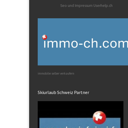
Seo und Impressum Userhelp.ch
immobilie selber verkaufern
Skiurlaub Schweiz Partner