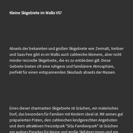
Kleine Skigebiete im Wallis VS?
Abseits der bekannten und großen Skigebiete wie Zermatt, Verbier
und Saas-Fee gibt es im Wallis auch zahlreiche kleinere, aber nicht
minder reizvolle Skigebiete, die es zu entdecken gilt. Diese
Gebiete bieten oft eine ruhigere und familiärere Atmosphäre,
perfekt für einen entspannenden Skiurlaub abseits der Massen.
Eines dieser charmanten Skigebiete ist Grächen, ein malerisches
Dorf, das besonders für Familien mit Kindern ideal ist. Mit seinen gut
präparierten Pisten, den zahlreichen kindgerechten Angeboten
und dem attraktiven Freizeitpark "SiSu Familienpark" ist Grächen
ein wahres Paradies für kleine und große Skifahrer:innen und ein