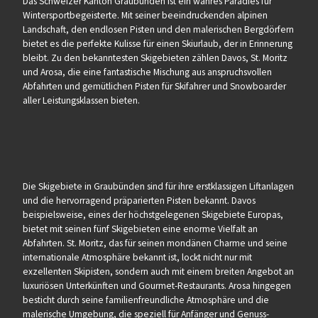
Das Schweizer Kanton Graubünden ist ein wahres Paradies für
Wintersportbegeisterte. Mit seiner beeindruckenden alpinen
Landschaft, den endlosen Pisten und den malerischen Bergdörfern
bietet es die perfekte Kulisse für einen Skiurlaub, der in Erinnerung
bleibt. Zu den bekanntesten Skigebieten zählen Davos, St. Moritz
und Arosa, die eine fantastische Mischung aus anspruchsvollen
Abfahrten und gemütlichen Pisten für Skifahrer und Snowboarder
aller Leistungsklassen bieten.
Die Skigebiete in Graubünden sind für ihre erstklassigen Liftanlagen
und die hervorragend präparierten Pisten bekannt. Davos
beispielsweise, eines der höchstgelegenen Skigebiete Europas,
bietet mit seinen fünf Skigebieten eine enorme Vielfalt an
Abfahrten. St. Moritz, das für seinen mondänen Charme und seine
internationale Atmosphäre bekannt ist, lockt nicht nur mit
exzellenten Skipisten, sondern auch mit einem breiten Angebot an
luxuriösen Unterkünften und Gourmet-Restaurants. Arosa hingegen
besticht durch seine familienfreundliche Atmosphäre und die
malerische Umgebung, die speziell für Anfänger und Genuss-