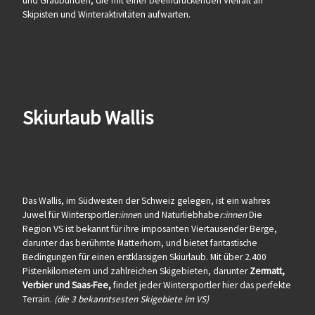
und Graubünden, die mit einer beeindruckenden Vielfalt an
Skipisten und Winteraktivitäten aufwarten.
Skiurlaub Wallis
Das Wallis, im Südwesten der Schweiz gelegen, ist ein wahres
Juwel für Wintersportler
:inne
n und Naturliebhabe
r:innen
Die
Region VS ist bekannt für ihre imposanten Viertausender Berge,
darunter das berühmte Matterhorn, und bietet fantastische
Bedingungen für einen erstklassigen Skiurlaub. Mit über 2.400
Pistenkilometern und zahlreichen Skigebieten, darunter
Zermatt,
Verbier und Saas-Fee,
findet jeder Wintersportler hier das perfekte
Terrain.
(die 3 bekanntsesten Skigebiete im VS)