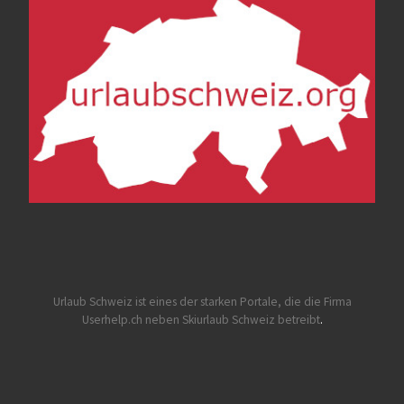
Urlaub Schweiz
ist eines der starken Portale, die die Firma
Userhelp.ch neben Skiurlaub Schweiz betreibt
.