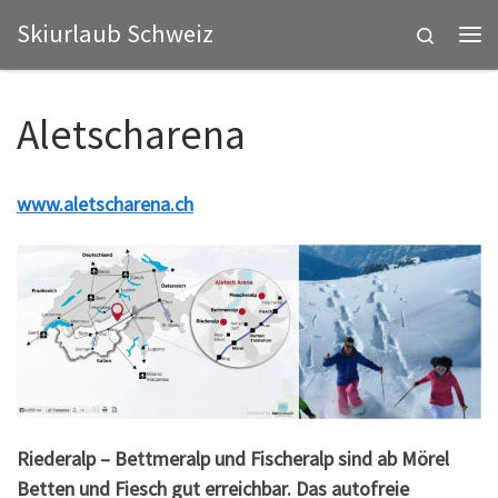
Skiurlaub Schweiz
Zum Inhalt springen
Search
Me
Aletscharena
www.aletscharena.ch
Riederalp – Bettmeralp und Fischeralp sind ab Mörel
Betten und Fiesch gut erreichbar. Das autofreie