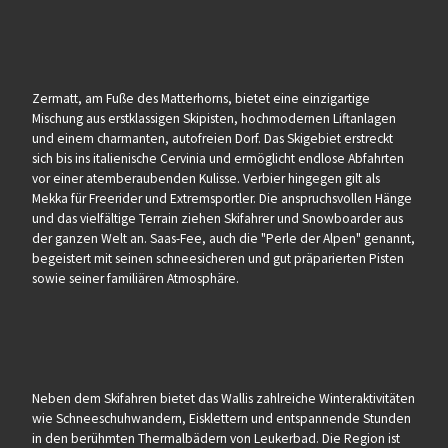
Zermatt, am Fuße des Matterhorns, bietet eine einzigartige
Mischung aus erstklassigen Skipisten, hochmodernen Liftanlagen
und einem charmanten, autofreien Dorf. Das Skigebiet erstreckt
sich bis ins italienische Cervinia und ermöglicht endlose Abfahrten
vor einer atemberaubenden Kulisse. Verbier hingegen gilt als
Mekka für Freerider und Extremsportler. Die anspruchsvollen Hänge
und das vielfältige Terrain ziehen Skifahrer und Snowboarder aus
der ganzen Welt an. Saas-Fee, auch die "Perle der Alpen" genannt,
begeistert mit seinen schneesicheren und gut präparierten Pisten
sowie seiner familiären Atmosphäre.
Neben dem Skifahren bietet das Wallis zahlreiche Winteraktivitäten
wie Schneeschuhwandern, Eisklettern und entspannende Stunden
in den berühmten Thermalbädern von Leukerbad. Die Region ist