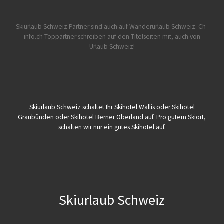
Skiurlaub Schweiz Partner sind auch auf Wanderurlaub Schweiz.
Ch-
info.ch Toppartner schreiben auf den Titelseiten mit, auch von
Urlaub Schweiz!
Skiurlaub Schweiz schaltet Ihr Skihotel Wallis oder Skihotel
Graubünden oder Skihotel Berner Oberland auf. Pro gutem Skiort,
schalten wir nur ein gutes Skihotel auf.
Skiurlaub Schweiz