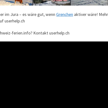
er im Jura – es wäre gut, wenn
Grenchen
aktiver wäre! Mehr
uf userhelp.ch
chweiz-ferien.info? Kontakt userhelp.ch