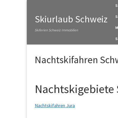
S
Zum Inhalt springen
Skiurlaub Schweiz
S
M
Skiferien Schweiz Immobilien
S
Nachtskifahren Sch
Nachtskigebiete
Nachtskifahren Jura