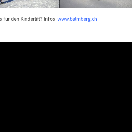
 für den Kinderlift?
Infos
www.balmberg.ch