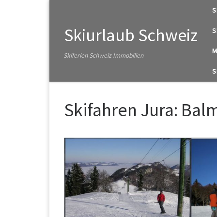
S
Zum Inhalt springen
Skiurlaub Schweiz
S
M
Skiferien Schweiz Immobilien
S
Skifahren Jura: Bal