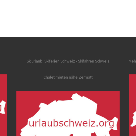
Skiurlaub: Skiferien Schweiz
- Skifahren Schweiz
Meh
Chalet mieten nähe Zermatt