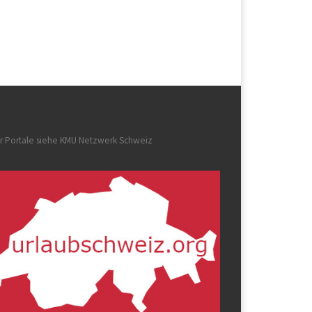
r Portale siehe
KMU Netzwerk Schweiz