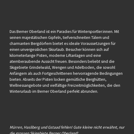
Das Berner Oberland ist ein Paradies für Wintersportler:innen. Mit
seinen majestätischen Gipfeln, tiefverschneiten Tälern und
charmanten Bergdörfern bietet es ideale Voraussetzungen für
einen unvergesslichen Skiurlaub. Besucher können sich auf
kilometerlange Pisten, moderne Liftanlagen und eine
atemberaubende Aussicht freuen. Besonders beliebt sind die
Skigebiete Grindelwald, Wengen und Adelboden, die sowohl
Anfängern als auch Fortgeschrittenen hervorragende Bedingungen
bieten. Abseits der Pisten locken gemütliche Berghütten,
Wellnessangebote und vielfältige Freizeitmöglichkeiten, die den
Winterurlaub im Berner Oberland perfekt abrunden.
Mürren, Hasliberg und Gstaad fehlen! Gute kleine nicht erwähnt, nur
die grossen Skigebiete Berner Oberland!