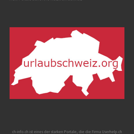
ch-info.ch
ist eines der starken Portale, die die Firma Userhelp.ch