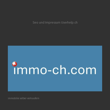
Seo und Impressum Userhelp.ch
immobilie selber verkaufern