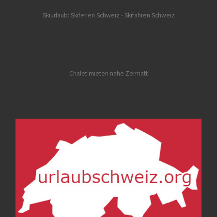
Skiurlaub: Skiferien Schweiz
- Skifahren Schweiz
Chalet mieten nähe Zermatt