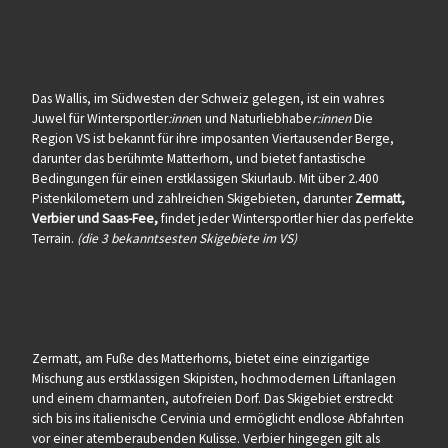
Das Wallis, im Südwesten der Schweiz gelegen, ist ein wahres
Juwel für Wintersportler
:inne
n und Naturliebhabe
r:innen
Die
Region VS ist bekannt für ihre imposanten Viertausender Berge,
darunter das berühmte Matterhorn, und bietet fantastische
Bedingungen für einen erstklassigen Skiurlaub. Mit über 2.400
Pistenkilometern und zahlreichen Skigebieten, darunter
Zermatt,
Verbier und Saas-Fee,
findet jeder Wintersportler hier das perfekte
Terrain.
(die 3 bekanntsesten Skigebiete im VS)
Zermatt, am Fuße des Matterhorns, bietet eine einzigartige
Mischung aus erstklassigen Skipisten, hochmodernen Liftanlagen
und einem charmanten, autofreien Dorf. Das Skigebiet erstreckt
sich bis ins italienische Cervinia und ermöglicht endlose Abfahrten
vor einer atemberaubenden Kulisse. Verbier hingegen gilt als