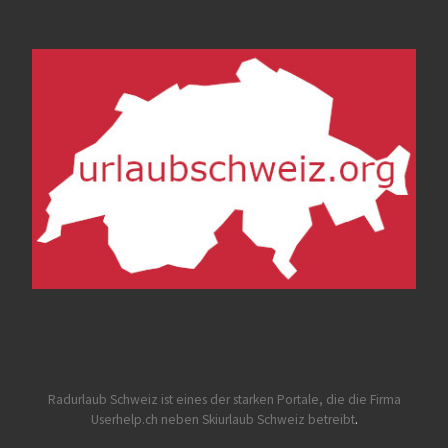
Radurlaub Schweiz
ist eines der starken Portale, die die Firma
Userhelp.ch neben Skiurlaub Schweiz betreibt
.