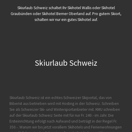
Skiurlaub Schweiz schaltet Ihr Skihotel Wallis oder Skihotel
Graubünden oder Skihotel Berner Oberland auf. Pro gutem Skiort,
schalten wir nur ein gutes Skihotel auf.
Skiurlaub Schweiz
Skiurlaub Schweiz ist ein echtes Schweizer Skiportal, das von
Biberist
aus betrieben wird mit Hosting in der Schweiz. Schreiben
Sie als Schweizer Ski- und Wintersportanbieter mit. KMU schreiben
auf der Skiurlaub Schweiz Seite mit für nur Fr. 240.- im Jahr. Die
Ersteinrichtung erfolgt nach Aufwand und beträgt in der Regel Fr.
350.-. Warum wir bis jetzt vorallem Skihotels und Ferienwohnungen