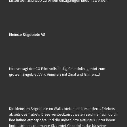
lassen den Skiurlaub zu einem einzigartigen Erlebnis werden.
Kleinste Skigebiete VS
Hier versagt der CO Pilot vollständig! Chandolin gehört zum
grossen Skigebiet Val d'Anniviers mit Zinal und Grimentz!
Die kleinsten Skigebiete im Wallis bieten ein besonderes Erlebnis
abseits des Trubels. Diese versteckten Juwelen zeichnen sich durch
ihre intime Atmosphäre und die unberührte Natur aus. Unter ihnen
findet sich das charmante Skigebiet Chandolin, das für seine