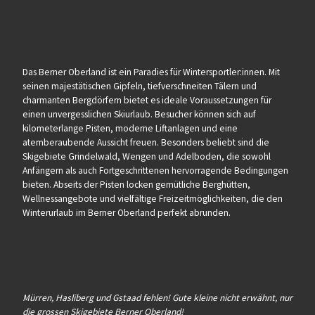
Das Berner Oberland ist ein Paradies für Wintersportler:innen. Mit
seinen majestätischen Gipfeln, tiefverschneiten Tälern und
charmanten Bergdörfern bietet es ideale Voraussetzungen für
einen unvergesslichen Skiurlaub. Besucher können sich auf
kilometerlange Pisten, moderne Liftanlagen und eine
atemberaubende Aussicht freuen. Besonders beliebt sind die
Skigebiete Grindelwald, Wengen und Adelboden, die sowohl
Anfängern als auch Fortgeschrittenen hervorragende Bedingungen
bieten. Abseits der Pisten locken gemütliche Berghütten,
Wellnessangebote und vielfältige Freizeitmöglichkeiten, die den
Winterurlaub im Berner Oberland perfekt abrunden.
Mürren, Hasliberg und Gstaad fehlen! Gute kleine nicht erwähnt, nur
die grossen Skigebiete Berner Oberland!