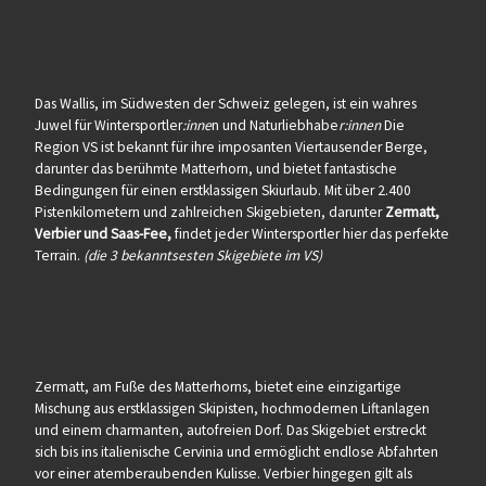
Das Wallis, im Südwesten der Schweiz gelegen, ist ein wahres
Juwel für Wintersportler
:inne
n und Naturliebhabe
r:innen
Die
Region VS ist bekannt für ihre imposanten Viertausender Berge,
darunter das berühmte Matterhorn, und bietet fantastische
Bedingungen für einen erstklassigen Skiurlaub. Mit über 2.400
Pistenkilometern und zahlreichen Skigebieten, darunter
Zermatt,
Verbier und Saas-Fee,
findet jeder Wintersportler hier das perfekte
Terrain.
(die 3 bekanntsesten Skigebiete im VS)
Zermatt, am Fuße des Matterhorns, bietet eine einzigartige
Mischung aus erstklassigen Skipisten, hochmodernen Liftanlagen
und einem charmanten, autofreien Dorf. Das Skigebiet erstreckt
sich bis ins italienische Cervinia und ermöglicht endlose Abfahrten
vor einer atemberaubenden Kulisse. Verbier hingegen gilt als