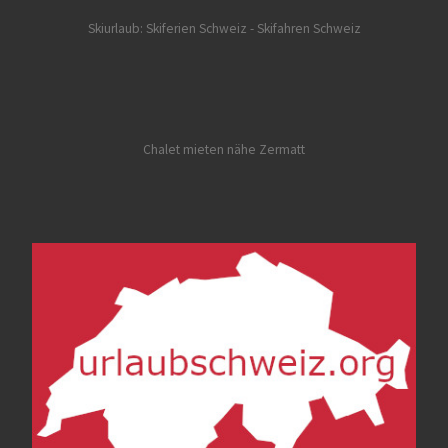
Skiurlaub: Skiferien Schweiz
- Skifahren Schweiz
Chalet mieten nähe Zermatt