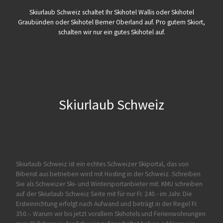
Skiurlaub Schweiz schaltet Ihr Skihotel Wallis oder Skihotel
Graubünden oder Skihotel Berner Oberland auf. Pro gutem Skiort,
schalten wir nur ein gutes Skihotel auf.
Skiurlaub Schweiz
Skiurlaub Schweiz ist ein echtes Schweizer Skiportal, das von
Biberist
aus betrieben wird mit Hosting in der Schweiz. Schreiben
Sie als Schweizer Ski- und Wintersportanbieter mit. KMU schreiben
auf der Skiurlaub Schweiz Seite mit für nur Fr. 240.- im Jahr. Die
Ersteinrichtung erfolgt nach Aufwand und beträgt in der Regel Fr.
350.-. Warum wir bis jetzt vorallem Skihotels und Ferienwohnungen