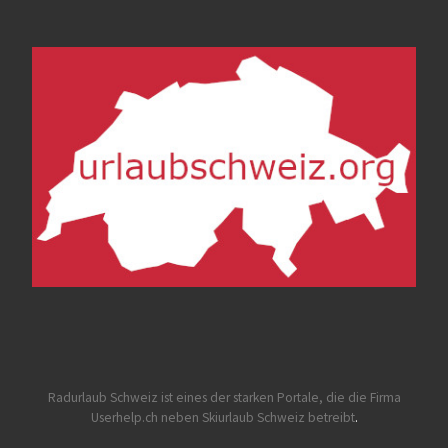
Radurlaub Schweiz
ist eines der starken Portale, die die Firma
Userhelp.ch neben Skiurlaub Schweiz betreibt
.