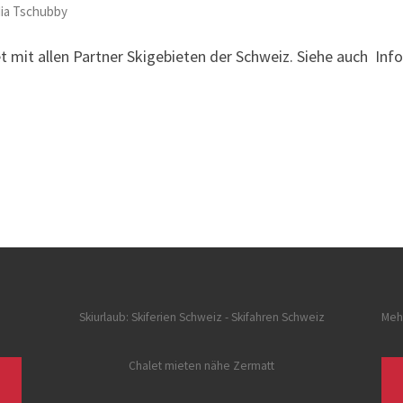
dia Tschubby
et mit allen Partner Skigebieten der Schweiz. Siehe auch Inf
Skiurlaub: Skiferien Schweiz
- Skifahren Schweiz
Meh
Chalet mieten nähe Zermatt