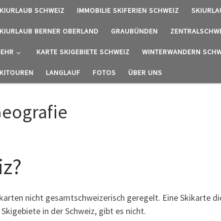
KIURLAUB SCHWEIZ
IMMOBILIE SKIFERIEN SCHWEIZ
SKIURLA
KIURLAUB BERNER OBERLAND
GRAUBÜNDEN
ZENTRALSCHW
EHR
KARTE SKIGEBIETE SCHWEIZ
WINTERWANDERN SCHW
KITOUREN
LANGLAUF
FOTOS
ÜBER UNS
Geografie
iz?
ikarten nicht gesamtschweizerisch geregelt. Eine Skikarte die
kigebiete in der Schweiz, gibt es nicht.