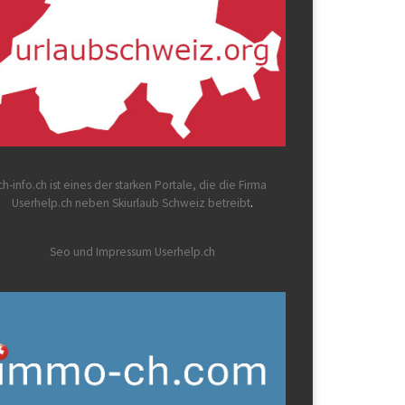
ch-info.ch
ist eines der starken Portale, die die Firma
Userhelp.ch neben Skiurlaub Schweiz betreibt
.
Seo und Impressum Userhelp.ch