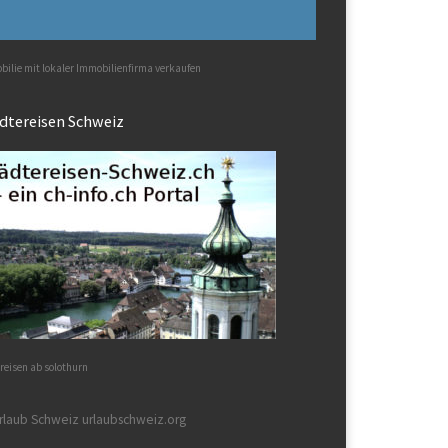
ilie mit lokaler Immobilienfirma verkaufen
dtereisen Schweiz
reisen ab solothurn
rlaub Schweiz urlaubschweiz.org