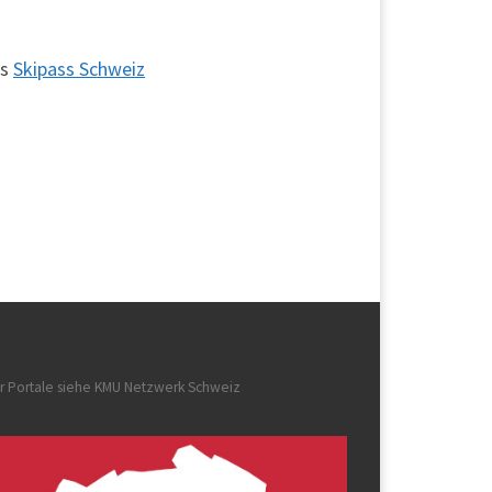
os
Skipass Schweiz
r Portale siehe
KMU Netzwerk Schweiz