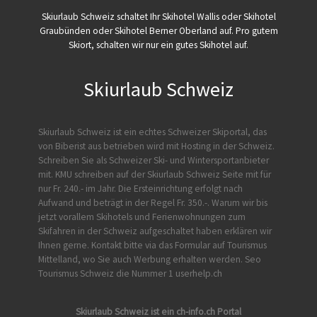
Skiurlaub Schweiz schaltet Ihr Skihotel Wallis oder Skihotel
Graubünden oder Skihotel Berner Oberland auf. Pro gutem
Skiort, schalten wir nur ein gutes Skihotel auf.
Skiurlaub Schweiz
Skiurlaub Schweiz ist ein echtes Schweizer Skiportal, das
von
Biberist
aus betrieben wird mit Hosting in der Schweiz.
Schreiben Sie als Schweizer Ski- und Wintersportanbieter
mit. KMU schreiben auf der Skiurlaub Schweiz Seite mit für
nur Fr. 240.- im Jahr. Die Ersteinrichtung erfolgt nach
Aufwand und beträgt in der Regel Fr. 350.-. Warum wir bis
jetzt vorallem Skihotels und Ferienwohnungen zum
Skifahren in der Schweiz aufgeschaltet haben erklären wir
Ihnen gerne. Kontakt bitte via das Formular auf
Tourismus
Mittelland
, wo Sie auch Werbung erhalten werden. Seo
Tourismus Schweiz die Nummer 1 userhelp.ch
Skiurlaub Schweiz ist ein ch-info.ch Portal