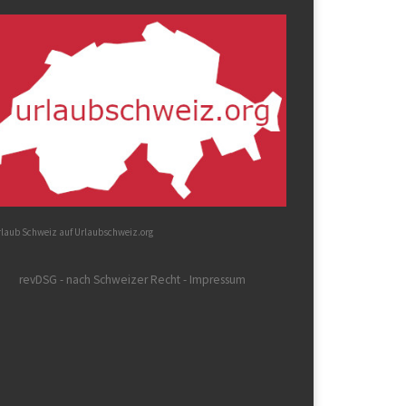
rlaub Schweiz auf Urlaubschweiz.org
revDSG - nach Schweizer Recht - Impressum