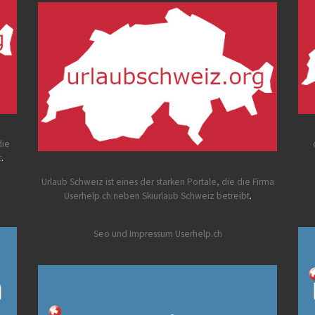
die
t
.
Urlaub Schweiz
ist eines der starken Portale, die die Firma
Userhelp.ch neben Skiurlaub Schweiz betreibt
.
Seo und Impressum Userhelp.ch