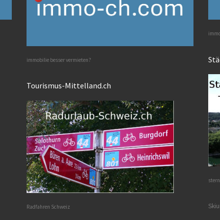
immob
Stä
immobilie besser vermieten?
Tourismus-Mittelland.ch
stern
Skiu
Radfahren Schweiz