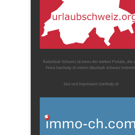
Radurlaub Schweiz
ist eines der starken Portale, die 
Firma Userhelp.ch neben Skiurlaub Schweiz betreib
Seo und Impressum Userhelp.ch