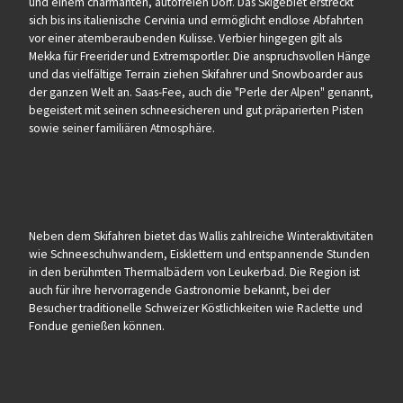
und einem charmanten, autofreien Dorf. Das Skigebiet erstreckt
sich bis ins italienische Cervinia und ermöglicht endlose Abfahrten
vor einer atemberaubenden Kulisse. Verbier hingegen gilt als
Mekka für Freerider und Extremsportler. Die anspruchsvollen Hänge
und das vielfältige Terrain ziehen Skifahrer und Snowboarder aus
der ganzen Welt an. Saas-Fee, auch die "Perle der Alpen" genannt,
begeistert mit seinen schneesicheren und gut präparierten Pisten
sowie seiner familiären Atmosphäre.
Neben dem Skifahren bietet das Wallis zahlreiche Winteraktivitäten
wie Schneeschuhwandern, Eisklettern und entspannende Stunden
in den berühmten Thermalbädern von Leukerbad. Die Region ist
auch für ihre hervorragende Gastronomie bekannt, bei der
Besucher traditionelle Schweizer Köstlichkeiten wie Raclette und
Fondue genießen können.