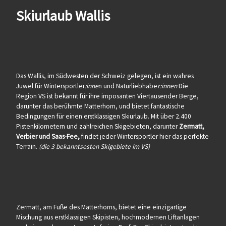
Skiurlaub Wallis
Das Wallis, im Südwesten der Schweiz gelegen, ist ein wahres
Juwel für Wintersportler
:inne
n und Naturliebhabe
r:innen
Die
Region VS ist bekannt für ihre imposanten Viertausender Berge,
darunter das berühmte Matterhorn, und bietet fantastische
Bedingungen für einen erstklassigen Skiurlaub. Mit über 2.400
Pistenkilometern und zahlreichen Skigebieten, darunter
Zermatt,
Verbier und Saas-Fee,
findet jeder Wintersportler hier das perfekte
Terrain.
(die 3 bekanntsesten Skigebiete im VS)
Zermatt, am Fuße des Matterhorns, bietet eine einzigartige
Mischung aus erstklassigen Skipisten, hochmodernen Liftanlagen