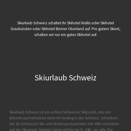
Skiurlaub Schweiz schaltet Ihr Skihotel Wallis oder Skihotel
Graubünden oder Skihotel Berner Oberland auf. Pro gutem Skiort,
schalten wir nur ein gutes Skihotel auf.
Skiurlaub Schweiz
Skiurlaub Schweiz ist ein echtes Schweizer Skiportal, das von
Biberist
aus betrieben wird mit Hosting in der Schweiz. Schreiben
Sie als Schweizer Ski- und Wintersportanbieter mit. KMU schreiben
auf der Skiurlaub Schweiz Seite mit für nur Fr. 240.- im Jahr. Die