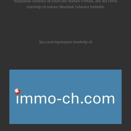
Radurlaub Schweiz
ist eines der starken Portale, die die Firma
Userhelp.ch neben Skiurlaub Schweiz betreibt
.
Seo und Impressum Userhelp.ch