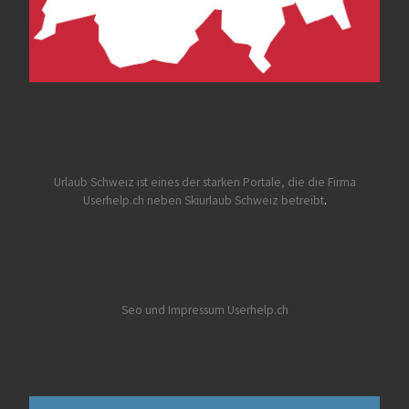
Urlaub Schweiz
ist eines der starken Portale, die die Firma
Userhelp.ch neben Skiurlaub Schweiz betreibt
.
Seo und Impressum Userhelp.ch