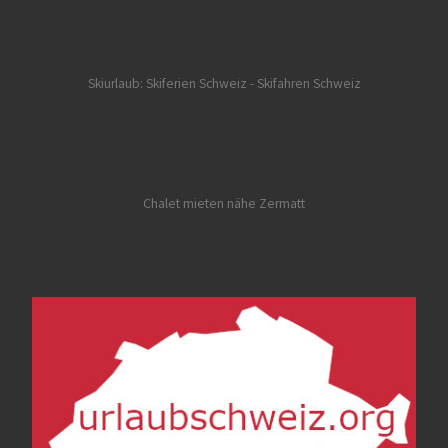
Skiurlaub: Skiferien Schweiz
- Skifahren Schweiz
Chalet mieten nähe Zermatt