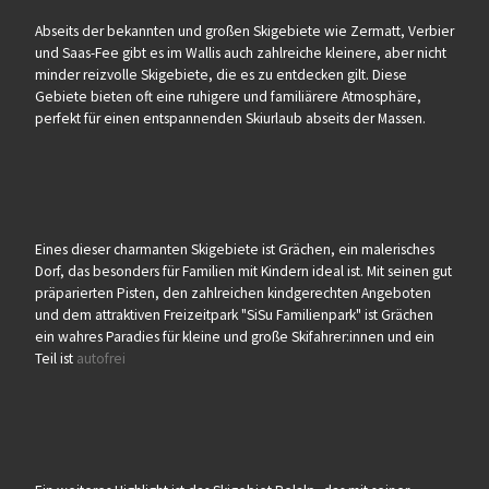
Abseits der bekannten und großen Skigebiete wie Zermatt, Verbier
und Saas-Fee gibt es im Wallis auch zahlreiche kleinere, aber nicht
minder reizvolle Skigebiete, die es zu entdecken gilt. Diese
Gebiete bieten oft eine ruhigere und familiärere Atmosphäre,
perfekt für einen entspannenden Skiurlaub abseits der Massen.
Eines dieser charmanten Skigebiete ist Grächen, ein malerisches
Dorf, das besonders für Familien mit Kindern ideal ist. Mit seinen gut
präparierten Pisten, den zahlreichen kindgerechten Angeboten
und dem attraktiven Freizeitpark "SiSu Familienpark" ist Grächen
ein wahres Paradies für kleine und große Skifahrer:innen und ein
Teil ist
autofrei