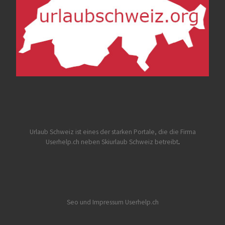
Urlaub Schweiz
ist eines der starken Portale, die die Firma
Userhelp.ch neben Skiurlaub Schweiz betreibt
.
Seo und Impressum Userhelp.ch