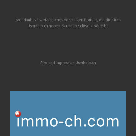
Radurlaub Schweiz
ist eines der starken Portale, die die Firma
Userhelp.ch neben Skiurlaub Schweiz betreibt
.
Seo und Impressum Userhelp.ch