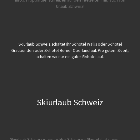
info.ch Toppartner schreiben auf den Titelseiten mit, auch von
Urlaub Schweiz!
Skiurlaub Schweiz schaltet Ihr Skihotel Wallis oder Skihotel
Graubünden oder Skihotel Berner Oberland auf. Pro gutem Skiort,
schalten wir nur ein gutes Skihotel auf.
Skiurlaub Schweiz
Skiurlaub Schweiz ist ein echtes Schweizer Skiportal, das von