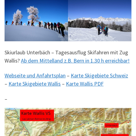
Skiurlaub Unterbäch – Tagesausflug Skifahren mit Zug
Wallis?
Ab dem Mittelland z.B. Bern in 1.30 h erreichbar!
Webseite und Anfahrtsplan
–
Karte Skigebiete Schweiz
–
Karte Skigebiete Wallis
–
Karte Wallis PDF
–