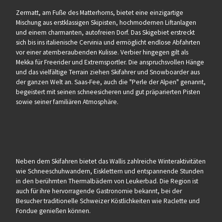
Zermatt, am Fuße des Matterhorns, bietet eine einzigartige
Mischung aus erstklassigen Skipisten, hochmodernen Liftanlagen
und einem charmanten, autofreien Dorf. Das Skigebiet erstreckt
sich bis ins italienische Cervinia und ermöglicht endlose Abfahrten
vor einer atemberaubenden Kulisse. Verbier hingegen gilt als
Mekka für Freerider und Extremsportler. Die anspruchsvollen Hänge
und das vielfältige Terrain ziehen Skifahrer und Snowboarder aus
der ganzen Welt an. Saas-Fee, auch die "Perle der Alpen" genannt,
begeistert mit seinen schneesicheren und gut präparierten Pisten
sowie seiner familiären Atmosphäre.
Neben dem Skifahren bietet das Wallis zahlreiche Winteraktivitäten
wie Schneeschuhwandern, Eisklettern und entspannende Stunden
in den berühmten Thermalbädern von Leukerbad. Die Region ist
auch für ihre hervorragende Gastronomie bekannt, bei der
Besucher traditionelle Schweizer Köstlichkeiten wie Raclette und
Fondue genießen können.