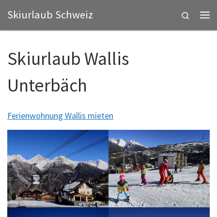
Skiurlaub Schweiz
Zum Inhalt springen
Search
Me
Skiurlaub Wallis
Unterbäch
Ferienwohnung Wallis mieten