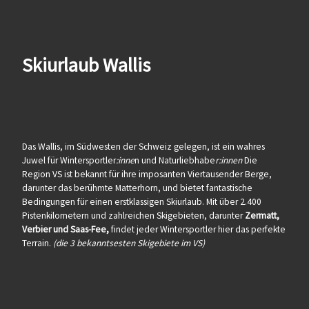
Skiurlaub Wallis
Das Wallis, im Südwesten der Schweiz gelegen, ist ein wahres
Juwel für Wintersportler
:inne
n und Naturliebhabe
r:innen
Die
Region VS ist bekannt für ihre imposanten Viertausender Berge,
darunter das berühmte Matterhorn, und bietet fantastische
Bedingungen für einen erstklassigen Skiurlaub. Mit über 2.400
Pistenkilometern und zahlreichen Skigebieten, darunter
Zermatt,
Verbier und Saas-Fee,
findet jeder Wintersportler hier das perfekte
Terrain.
(die 3 bekanntsesten Skigebiete im VS)