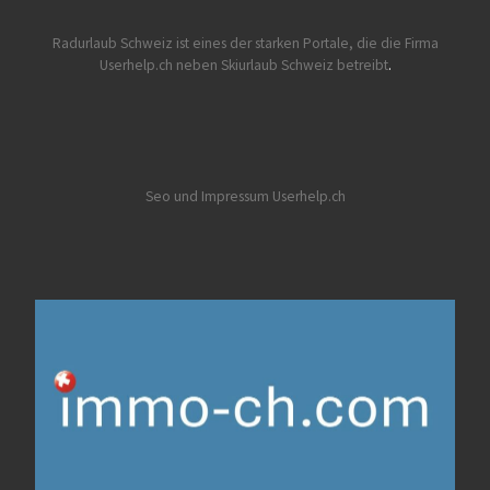
Radurlaub Schweiz
ist eines der starken Portale, die die Firma
Userhelp.ch neben Skiurlaub Schweiz betreibt
.
Seo und Impressum Userhelp.ch