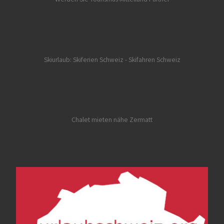
Skiurlaub: Skiferien Schweiz
- Skifahren Schweiz
Chalet mieten nähe Zermatt