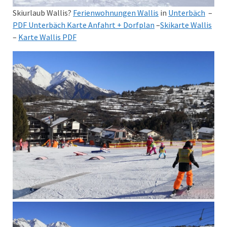
Skiurlaub Wallis?
Ferienwohnungen Wallis
in
Unterbäch
–
PDF Unterbäch Karte Anfahrt + Dorfplan
–
Skikarte Wallis
–
Karte Wallis PDF