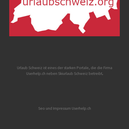
Urlaub Schweiz
ist eines der starken Portale, die die Firma
Userhelp.ch neben Skiurlaub Schweiz betreibt
.
Seo und Impressum Userhelp.ch